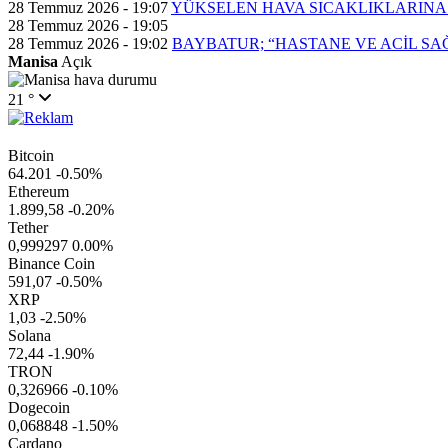
28 Temmuz 2026 - 19:07
YÜKSELEN HAVA SICAKLIKLARINA
28 Temmuz 2026 - 19:05
28 Temmuz 2026 - 19:02
BAYBATUR; “HASTANE VE ACİL SA
Manisa
Açık
21 °
Bitcoin
64.201
-0.50%
Ethereum
1.899,58
-0.20%
Tether
0,999297
0.00%
Binance Coin
591,07
-0.50%
XRP
1,03
-2.50%
Solana
72,44
-1.90%
TRON
0,326966
-0.10%
Dogecoin
0,068848
-1.50%
Cardano