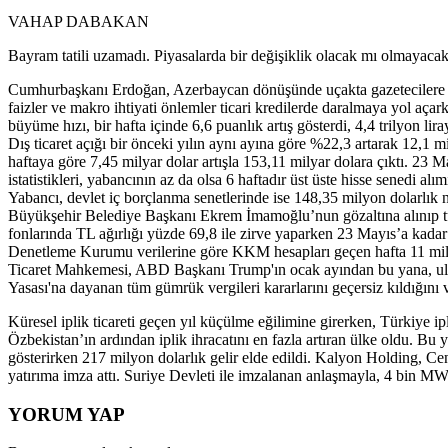
VAHAP DABAKAN
Bayram tatili uzamadı. Piyasalarda bir değişiklik olacak mı olmayaca
Cumhurbaşkanı Erdoğan, Azerbaycan dönüşünde uçakta gazetecilere konu
faizler ve makro ihtiyati önlemler ticari kredilerde daralmaya yol açark
büyüme hızı, bir hafta içinde 6,6 puanlık artış gösterdi, 4,4 trilyon l
Dış ticaret açığı bir önceki yılın aynı ayına göre %22,3 artarak 12,1 
haftaya göre 7,45 milyar dolar artışla 153,11 milyar dolara çıktı. 23 
istatistikleri, yabancının az da olsa 6 haftadır üst üste hisse senedi a
Yabancı, devlet iç borçlanma senetlerinde ise 148,35 milyon dolarlık n
Büyükşehir Belediye Başkanı Ekrem İmamoğlu’nun gözaltına alınıp tutuk
fonlarında TL ağırlığı yüzde 69,8 ile zirve yaparken 23 Mayıs’a kada
Denetleme Kurumu verilerine göre KKM hesapları geçen hafta 11 mil
Ticaret Mahkemesi, ABD Başkanı Trump'ın ocak ayından bu yana, ulusal
Yasası'na dayanan tüm gümrük vergileri kararlarını geçersiz kıldığını
Küresel iplik ticareti geçen yıl küçülme eğilimine girerken, Türkiye ip
Özbekistan’ın ardından iplik ihracatını en fazla artıran ülke oldu. Bu 
gösterirken 217 milyon dolarlık gelir elde edildi. Kalyon Holding, Ce
yatırıma imza attı. Suriye Devleti ile imzalanan anlaşmayla, 4 bin MW
YORUM YAP