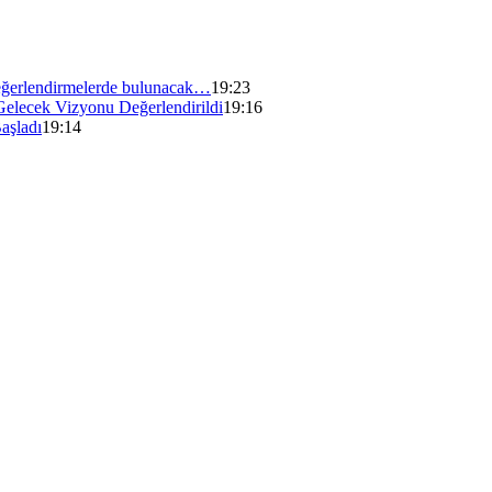
ğerlendirmelerde bulunacak…
19:23
Gelecek Vizyonu Değerlendirildi
19:16
aşladı
19:14