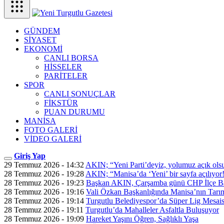
GÜNDEM
SİYASET
EKONOMİ
CANLI BORSA
HİSSELER
PARİTELER
SPOR
CANLI SONUÇLAR
FİKSTÜR
PUAN DURUMU
MANİSA
FOTO GALERİ
VİDEO GALERİ
Giriş Yap
29 Temmuz 2026 - 14:32
AKIN; “Yeni Parti’deyiz, yolumuz açık ols
28 Temmuz 2026 - 19:28
AKIN; “Manisa’da ‘Yeni’ bir sayfa açılıyor
28 Temmuz 2026 - 19:23
Başkan AKIN, Çarşamba günü CHP İlçe Ba
28 Temmuz 2026 - 19:16
Vali Özkan Başkanlığında Manisa’nın Tarım
28 Temmuz 2026 - 19:14
Turgutlu Belediyespor’da Süper Lig Mesais
28 Temmuz 2026 - 19:11
Turgutlu’da Mahalleler Asfaltla Buluşuyor
28 Temmuz 2026 - 19:09
Hareket Yaşını Öğren, Sağlıklı Yaşa