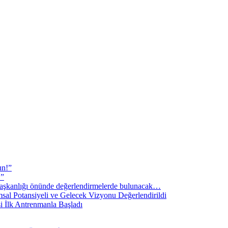
un!”
!”
şkanlığı önünde değerlendirmelerde bulunacak…
sal Potansiyeli ve Gelecek Vizyonu Değerlendirildi
i İlk Antrenmanla Başladı