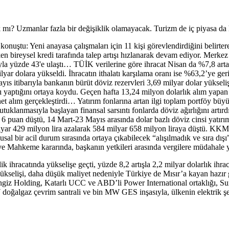
k mı? Uzmanlar fazla bir değişiklik olamayacak. Turizm de iç piyasa da
ştu: Yeni anayasa çalışmaları için 11 kişi görevlendirdiğini belirter
en bireysel kredi tarafında talep artışı hızlanarak devam ediyor. Merkez 
irayla yüzde 43'e ulaştı… TÜİK verilerine göre ihracat Nisan da %7,8 arta
milyar dolara yükseldi. İhracatın ithalatı karşılama oranı ise %63,2’ye
Mayıs itibarıyla bankanın bürüt döviz rezervleri 3,69 milyar dolar yük
lımı yaptığını ortaya koydu. Geçen hafta 13,24 milyon dolarlık alım yapan 
et alım gerçekleştirdi… Yatırım fonlarına artan ilgi toplam portföy büyü
lanmasıyla başlayan finansal sarsıntı fonlarda döviz ağırlığını artırdı
r 6 puan düştü, 14 Mart-23 Mayıs arasında dolar bazlı döviz cinsi yatır
yar 429 milyon lira azalarak 584 milyar 658 milyon liraya düştü. KKM
 bir acil durum sırasında ortaya çıkabilecek “alışılmadık ve sıra dışı
 ve Mahkeme kararında, başkanın yetkileri arasında vergilere müdahale y
lik ihracatında yükselişe geçti, yüzde 8,2 artışla 2,2 milyar dolarlık ihr
yükselişi, daha düşük maliyet nedeniyle Türkiye de Mısır’a kayan hazır g
ngiz Holding, Katarlı UCC ve ABD’li Power International ortaklığı, Suri
 doğalgaz çevrim santrali ve bin MW GES inşasıyla, ülkenin elektrik şeb