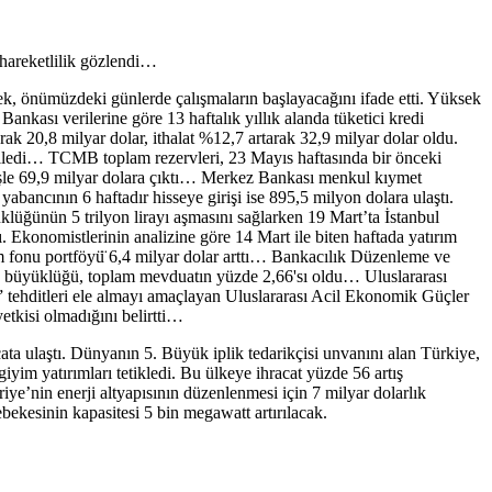
 hareketlilik gözlendi…
ek, önümüzdeki günlerde çalışmaların başlayacağını ifade etti. Yüksek
Bankası verilerine göre 13 haftalık yıllık alanda tüketici kredi
rak 20,8 milyar dolar, ithalat %12,7 artarak 32,9 milyar dolar oldu.
 geriledi… TCMB toplam rezervleri, 23 Mayıs haftasında bir önceki
selişle 69,9 milyar dolara çıktı… Merkez Bankası menkul kıymet
yabancının 6 haftadır hisseye girişi ise 895,5 milyon dolara ulaştı.
klüğünün 5 trilyon lirayı aşmasını sağlarken 19 Mart’ta İstanbul
. Ekonomistlerinin analizine göre 14 Mart ile biten haftada yatırım
ım fonu portföyü̈ 6,4 milyar dolar arttı… Bankacılık Düzenleme ve
 büyüklüğü, toplam mevduatın yüzde 2,66'sı oldu… Uluslararası
” tehditleri ele almayı amaçlayan Uluslararası Acil Ekonomik Güçler
etkisi olmadığını belirtti…
acata ulaştı. Dünyanın 5. Büyük iplik tedarikçisi unvanını alan Türkiye,
iyim yatırımları tetikledi. Bu ülkeye ihracat yüzde 56 artış
ye’nin enerji altyapısının düzenlenmesi için 7 milyar dolarlık
ekesinin kapasitesi 5 bin megawatt artırılacak.