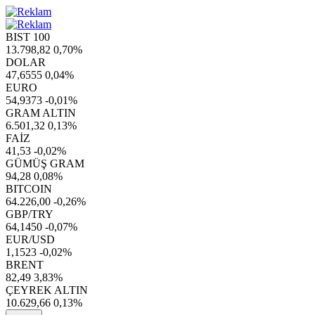
BIST 100
13.798,82
0,70%
DOLAR
47,6555
0,04%
EURO
54,9373
-0,01%
GRAM ALTIN
6.501,32
0,13%
FAİZ
41,53
-0,02%
GÜMÜŞ GRAM
94,28
0,08%
BITCOIN
64.226,00
-0,26%
GBP/TRY
64,1450
-0,07%
EUR/USD
1,1523
-0,02%
BRENT
82,49
3,83%
ÇEYREK ALTIN
10.629,66
0,13%