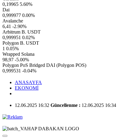
0,19965
5.60%
Dai
0,999977
0.00%
Avalanche
6,41
-2.90%
Arbitrum B. USDT
0,999951
0.02%
Polygon B. USDT
1
0.05%
Wrapped Solana
98,97
-5.00%
Polygon PoS Bridged DAI (Polygon POS)
0,999531
-0.04%
ANASAYFA
EKONOMİ
12.06.2025 16:32
Güncellenme :
12.06.2025 16:34