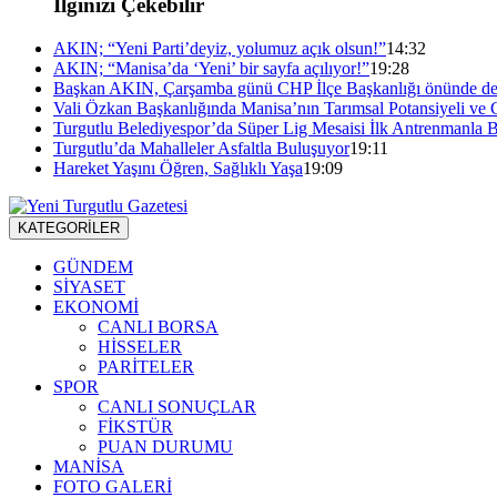
İlginizi Çekebilir
AKIN; “Yeni Parti’deyiz, yolumuz açık olsun!”
14:32
AKIN; “Manisa’da ‘Yeni’ bir sayfa açılıyor!”
19:28
Başkan AKIN, Çarşamba günü CHP İlçe Başkanlığı önünde de
Vali Özkan Başkanlığında Manisa’nın Tarımsal Potansiyeli ve 
Turgutlu Belediyespor’da Süper Lig Mesaisi İlk Antrenmanla B
Turgutlu’da Mahalleler Asfaltla Buluşuyor
19:11
Hareket Yaşını Öğren, Sağlıklı Yaşa
19:09
KATEGORİLER
GÜNDEM
SİYASET
EKONOMİ
CANLI BORSA
HİSSELER
PARİTELER
SPOR
CANLI SONUÇLAR
FİKSTÜR
PUAN DURUMU
MANİSA
FOTO GALERİ