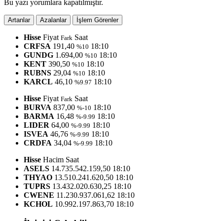
Bu yazı yorumlara kapatılmıştır.
Artanlar
Azalanlar
İşlem Görenler
Hisse
Fiyat
Saat
Fark
CRFSA
191,40
18:10
%10
GUNDG
1.694,00
18:10
%10
KENT
390,50
18:10
%10
RUBNS
29,04
18:10
%10
KARCL
46,10
18:10
%9.97
Hisse
Fiyat
Saat
Fark
BURVA
837,00
18:10
%-10
BARMA
16,48
18:10
%-9.99
LIDER
64,00
18:10
%-9.99
ISVEA
46,76
18:10
%-9.99
CRDFA
34,04
18:10
%-9.99
Hisse
Hacim
Saat
ASELS
14.735.542.159,50
18:10
THYAO
13.510.241.620,50
18:10
TUPRS
13.432.020.630,25
18:10
CWENE
11.230.937.061,62
18:10
KCHOL
10.992.197.863,70
18:10