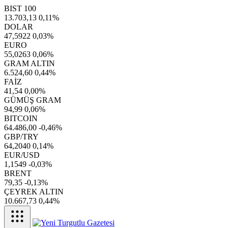
BIST 100
13.703,13
0,11%
DOLAR
47,5922
0,03%
EURO
55,0263
0,06%
GRAM ALTIN
6.524,60
0,44%
FAİZ
41,54
0,00%
GÜMÜŞ GRAM
94,99
0,06%
BITCOIN
64.486,00
-0,46%
GBP/TRY
64,2040
0,14%
EUR/USD
1,1549
-0,03%
BRENT
79,35
-0,13%
ÇEYREK ALTIN
10.667,73
0,44%