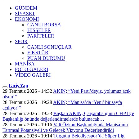
GÜNDEM
SİYASET
EKONOMİ
CANLI BORSA
HİSSELER
PARİTELER
SPOR
CANLI SONUÇLAR
FİKSTÜR
PUAN DURUMU
MANİSA
FOTO GALERİ
VİDEO GALERİ
Giriş Yap
29 Temmuz 2026 - 14:32
AKIN; “Yeni Parti’deyiz, yolumuz açık
olsun!”
28 Temmuz 2026 - 19:28
AKIN; “Manisa’da ‘Yeni’ bir sayfa
açılıyor!”
28 Temmuz 2026 - 19:23
Başkan AKIN, Çarşamba günü CHP İlçe
Başkanlığı önünde değerlendirmelerde bulunacak…
28 Temmuz 2026 - 19:16
Vali Özkan Başkanlığında Manisa’nın
Tarımsal Potansiyeli ve Gelecek Vizyonu Değerlendirildi
28 Temmuz 2026 - 19:14
Turgutlu Belediyespor’da Süper Lig