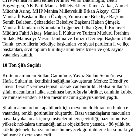
CHP Manisa Milletvekilleri Ahmet Vehbi Bakırlıoğlu, Bekir
Başevirgen, AK Parti Manisa Milletvekilleri Tamer Akkal, Ahmet
Mücahit Arınç, MHP Manisa Milletvekilli Erkan Akçay, CHP
Manisa İl Başkanı İlksen Özalper, Yunusemre Belediye Başkanı
Semih Balaban, Şehzadeler Belediye Başkanı Hakan Şimşek,
Manisa İl Jandarma Komutanı Tuğgeneral İlhan Şen, İl Emniyet
Müdürü Fahri Aktaş, Manisa İl Kültür ve Turizm Müdürü İbrahim
Sudak, Manisa’yı Mesiri Tanıtma ve Turizm Derneği Başkanı Ufuk
Tanık, çevre illerin belediye başkanları ve siyasi partilerin il ve ilçe
başkanları, sivil toplum kuruluşlarının temsilcileri ve çok sayıda
vatandaş katıldı.
10 Ton Şifa Saçıldı
Kortejin ardından Sultan Camii’nde, Yavuz Sultan Selim’in eşi
Hafsa Sultan’ın, kendisini sağlığına kavuşturan Merkez Efendi’ye
“mesir beratı” vermesi temsili olarak canlandırıldı. Hafsa Sultan’ın
şifalı macunların halka saçılması buyruğuyla birlikte, caminin kubbe
ve minarelerinden 10 ton mesir macunu gökyüzünden yağdı.
Şifalı macunlardan kapabilmek için meydanı dolduran on binlerce
vatandaş, renkli görüntüler oluşturdu. Bazı vatandaşların macunları
havada yakalamak için şemsiyelerini ters çevirdiği, bazılarının ise
yüksek noktalara tırmandığı anlar objektiflere yansıdı. 486 yıllık bu
köklü gelenek, hafızalardan silinmeyecek görüntülerle bir sonraki yıl
buluşmak üzere sona erdi.