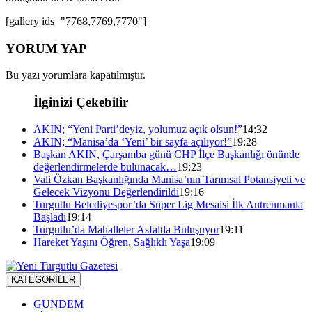
[gallery ids="7768,7769,7770"]
YORUM YAP
Bu yazı yorumlara kapatılmıştır.
İlginizi Çekebilir
AKIN; “Yeni Parti’deyiz, yolumuz açık olsun!”
14:32
AKIN; “Manisa’da ‘Yeni’ bir sayfa açılıyor!”
19:28
Başkan AKIN, Çarşamba günü CHP İlçe Başkanlığı önünde
değerlendirmelerde bulunacak…
19:23
Vali Özkan Başkanlığında Manisa’nın Tarımsal Potansiyeli ve
Gelecek Vizyonu Değerlendirildi
19:16
Turgutlu Belediyespor’da Süper Lig Mesaisi İlk Antrenmanla
Başladı
19:14
Turgutlu’da Mahalleler Asfaltla Buluşuyor
19:11
Hareket Yaşını Öğren, Sağlıklı Yaşa
19:09
KATEGORİLER
GÜNDEM