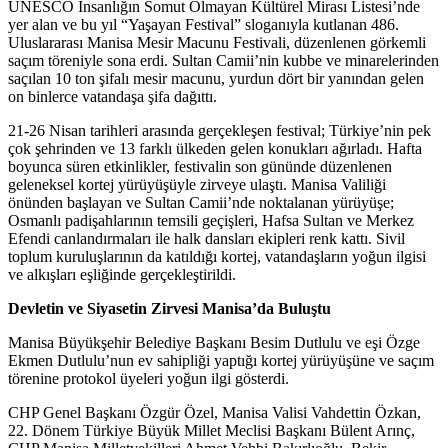
UNESCO İnsanlığın Somut Olmayan Kültürel Mirası Listesi’nde
yer alan ve bu yıl “Yaşayan Festival” sloganıyla kutlanan 486.
Uluslararası Manisa Mesir Macunu Festivali, düzenlenen görkemli
saçım töreniyle sona erdi. Sultan Camii’nin kubbe ve minarelerinden
saçılan 10 ton şifalı mesir macunu, yurdun dört bir yanından gelen
on binlerce vatandaşa şifa dağıttı.
21-26 Nisan tarihleri arasında gerçekleşen festival; Türkiye’nin pek
çok şehrinden ve 13 farklı ülkeden gelen konukları ağırladı. Hafta
boyunca süren etkinlikler, festivalin son gününde düzenlenen
geleneksel kortej yürüyüşüyle zirveye ulaştı. Manisa Valiliği
önünden başlayan ve Sultan Camii’nde noktalanan yürüyüşe;
Osmanlı padişahlarının temsili geçişleri, Hafsa Sultan ve Merkez
Efendi canlandırmaları ile halk dansları ekipleri renk kattı. Sivil
toplum kuruluşlarının da katıldığı kortej, vatandaşların yoğun ilgisi
ve alkışları eşliğinde gerçekleştirildi.
Devletin ve Siyasetin Zirvesi Manisa’da Buluştu
Manisa Büyükşehir Belediye Başkanı Besim Dutlulu ve eşi Özge
Ekmen Dutlulu’nun ev sahipliği yaptığı kortej yürüyüşüne ve saçım
törenine protokol üyeleri yoğun ilgi gösterdi.
CHP Genel Başkanı Özgür Özel, Manisa Valisi Vahdettin Özkan,
22. Dönem Türkiye Büyük Millet Meclisi Başkanı Bülent Arınç,