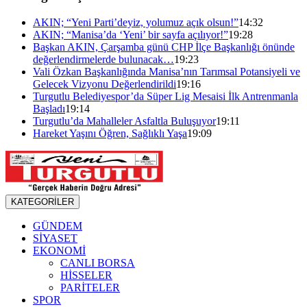
AKIN; “Yeni Parti’deyiz, yolumuz açık olsun!”
14:32
AKIN; “Manisa’da ‘Yeni’ bir sayfa açılıyor!”
19:28
Başkan AKIN, Çarşamba günü CHP İlçe Başkanlığı önünde
değerlendirmelerde bulunacak…
19:23
Vali Özkan Başkanlığında Manisa’nın Tarımsal Potansiyeli ve
Gelecek Vizyonu Değerlendirildi
19:16
Turgutlu Belediyespor’da Süper Lig Mesaisi İlk Antrenmanla
Başladı
19:14
Turgutlu’da Mahalleler Asfaltla Buluşuyor
19:11
Hareket Yaşını Öğren, Sağlıklı Yaşa
19:09
KATEGORİLER
GÜNDEM
SİYASET
EKONOMİ
CANLI BORSA
HİSSELER
PARİTELER
SPOR