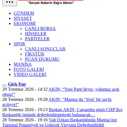
GÜNDEM
SİYASET
EKONOMİ
CANLI BORSA
HİSSELER
PARİTELER
SPOR
CANLI SONUÇLAR
FİKSTÜR
PUAN DURUMU
MANİSA
FOTO GALERİ
VİDEO GALERİ
Giriş Yap
29 Temmuz 2026 - 14:32
AKIN; “Yeni Parti’deyiz, yolumuz açık
olsun!”
28 Temmuz 2026 - 19:28
AKIN; “Manisa’da ‘Yeni’ bir sayfa
açılıyor!”
28 Temmuz 2026 - 19:23
Başkan AKIN, Çarşamba günü CHP İlçe
Başkanlığı önünde değerlendirmelerde bulunacak…
28 Temmuz 2026 - 19:16
Vali Özkan Başkanlığında Manisa’nın
Tarımsal Potansiyeli ve Gelecek Vizyonu Değerlendirildi