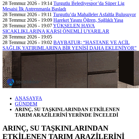
28 Temmuz 2026 - 19:14
Turgutlu Belediyespor’da Süper Lig
Mesaisi İlk Antrenmanla Başladı
28 Temmuz 2026 - 19:11
Turgutlu’da Mahalleler Asfaltla Buluşuyor
28 Temmuz 2026 - 19:09
Hareket Yaşını Öğren, Sağlıklı Yaşa
28 Temmuz 2026 - 19:07
YÜKSELEN HAVA
SICAKLIKLARINA KARŞI ÖNEMLİ UYARILAR
28 Temmuz 2026 - 19:05
28 Temmuz 2026 - 19:02
BAYBATUR; “HASTANE VE ACİL
SAĞLIK YATIRIMLARINA BİR YENİSİ DAHA EKLENİYOR”
ANASAYFA
GÜNDEM
ARINÇ, SU TAŞKINLARINDAN ETKİLENEN
TARIM ARAZİLERİNİ YERİNDE İNCELEDİ
ARINÇ, SU TAŞKINLARINDAN
ETKİLENEN TARIM ARAZİLERİNİ