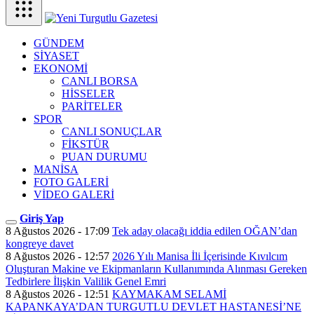
GÜNDEM
SİYASET
EKONOMİ
CANLI BORSA
HİSSELER
PARİTELER
SPOR
CANLI SONUÇLAR
FİKSTÜR
PUAN DURUMU
MANİSA
FOTO GALERİ
VİDEO GALERİ
Giriş Yap
8 Ağustos 2026 - 17:09
Tek aday olacağı iddia edilen OĞAN’dan
kongreye davet
8 Ağustos 2026 - 12:57
2026 Yılı Manisa İli İçerisinde Kıvılcım
Oluşturan Makine ve Ekipmanların Kullanımında Alınması Gereken
Tedbirlere İlişkin Valilik Genel Emri
8 Ağustos 2026 - 12:51
KAYMAKAM SELAMİ
KAPANKAYA’DAN TURGUTLU DEVLET HASTANESİ’NE