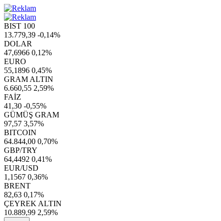
BIST 100
13.779,39
-0,14%
DOLAR
47,6966
0,12%
EURO
55,1896
0,45%
GRAM ALTIN
6.660,55
2,59%
FAİZ
41,30
-0,55%
GÜMÜŞ GRAM
97,57
3,57%
BITCOIN
64.844,00
0,70%
GBP/TRY
64,4492
0,41%
EUR/USD
1,1567
0,36%
BRENT
82,63
0,17%
ÇEYREK ALTIN
10.889,99
2,59%