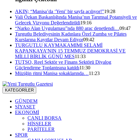
AKIN; “Manisa’da ‘Yeni’ bir sayfa açılıyor!”
19:28
Vali Özkan Başkanlığında Manisa’nın Tarımsal Potansiyeli ve
Gelecek Vizyonu Değerlendirildi
19:16
“Narko Alan Uygulaması”nda 880 araç denetlendi…
09:47
Turgutlu Belediyesinin Kadınlara Özel Zumba ve Pilates
Kurslarına Kayıtlar Devam Ediyor
09:42
TURGUTLU KAYMAKAMIMI SELAMİ
KAPANKAYA’NIN 15 TEMMUZ DEMOKRASİ VE
MİLLİ BİRLİK GÜNÜ MES
11:33
TUTSO, Reel Sektör ve Finans Sektörü Diyalog
Güçlendirme Toplantısına katıldı
11:30
Müziğin ritmi Manisa sokaklarında…
11:23
KATEGORİLER
GÜNDEM
SİYASET
EKONOMİ
CANLI BORSA
HİSSELER
PARİTELER
SPOR