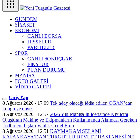
GÜNDEM
SİYASET
EKONOMİ
CANLI BORSA
HİSSELER
PARİTELER
SPOR
CANLI SONUÇLAR
FİKSTÜR
PUAN DURUMU
MANİSA
FOTO GALERİ
VİDEO GALERİ
Giriş Yap
8 Ağustos 2026 - 17:09
Tek aday olacağı iddia edilen OĞAN’dan
kongreye davet
8 Ağustos 2026 - 12:57
2026 Yılı Manisa İli İçerisinde Kıvılcım
Oluşturan Makine ve Ekipmanların Kullanımında Alınması Gereken
Tedbirlere İlişkin Valilik Genel Emri
8 Ağustos 2026 - 12:51
KAYMAKAM SELAMİ
KAPANKAYA’DAN TURGUTLU DEVLET HASTANESİ’NE