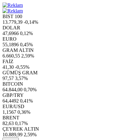
BIST 100
13.779,39
-0,14%
DOLAR
47,6966
0,12%
EURO
55,1896
0,45%
GRAM ALTIN
6.660,55
2,59%
FAİZ
41,30
-0,55%
GÜMÜŞ GRAM
97,57
3,57%
BITCOIN
64.844,00
0,70%
GBP/TRY
64,4492
0,41%
EUR/USD
1,1567
0,36%
BRENT
82,63
0,17%
ÇEYREK ALTIN
10.889,99
2,59%