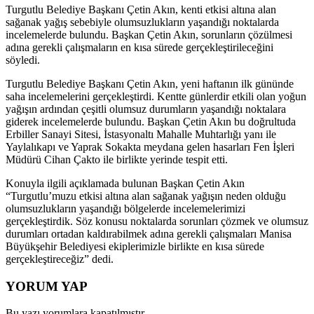
Turgutlu Belediye Başkanı Çetin Akın, kenti etkisi altına alan
sağanak yağış sebebiyle olumsuzlukların yaşandığı noktalarda
incelemelerde bulundu. Başkan Çetin Akın, sorunların çözülmesi
adına gerekli çalışmaların en kısa sürede gerçekleştirileceğini
söyledi.
Turgutlu Belediye Başkanı Çetin Akın, yeni haftanın ilk gününde
saha incelemelerini gerçekleştirdi. Kentte günlerdir etkili olan yoğun
yağışın ardından çeşitli olumsuz durumların yaşandığı noktalara
giderek incelemelerde bulundu. Başkan Çetin Akın bu doğrultuda
Erbiller Sanayi Sitesi, İstasyonaltı Mahalle Muhtarlığı yanı ile
Yaylalıkapı ve Yaprak Sokakta meydana gelen hasarları Fen İşleri
Müdürü Cihan Çakto ile birlikte yerinde tespit etti.
Konuyla ilgili açıklamada bulunan Başkan Çetin Akın
“Turgutlu’muzu etkisi altına alan sağanak yağışın neden olduğu
olumsuzlukların yaşandığı bölgelerde incelemelerimizi
gerçekleştirdik. Söz konusu noktalarda sorunları çözmek ve olumsuz
durumları ortadan kaldırabilmek adına gerekli çalışmaları Manisa
Büyükşehir Belediyesi ekiplerimizle birlikte en kısa sürede
gerçekleştireceğiz” dedi.
YORUM YAP
Bu yazı yorumlara kapatılmıştır.