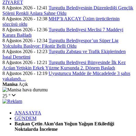
ZİYARET
8 Ağustos 2026 - 12:41
Turgutlu Belediyesinin Düzenlediği Gençlik
Şöleni Renkli Anlara Sahne Oldu
8 Ağustos 2026 - 12:38
MHP’li AKÇAY Üzüm üreticilerinin
sözcüsü oldu
8 Ağustos 2026 - 12:36
Turgutlu Belediyesi Meclisi 7 Maddeyi
Karara Bağladı
8 Ağustos 2026 - 12:34
Turgutlu Belediyespor’un Süper Lig
Yolculuğu Başlıyor: Fikstür Belli Oldu
8 Ağustos 2026 - 12:23
Turgutlu Zabıtası ve Trafik Ekiplerinden
İşgal Denetimi
8 Ağustos 2026 - 12:21
Turgutlu Belediyesi Bünyesinde İlk Kez
Açılan Yetişkin Erkek Yüzme Kursunda 2. Dönem Başladı
8 Ağustos 2026 - 12:19
Uyuşturucu Madde ile Mücadelede 3 şahıs
yakalandı…
Manisa
Açık
25 °
ANASAYFA
GÜNDEM
Başkan Çetin Akın’dan Yoğun Yağışın Etkilediği
Noktalarda İnceleme