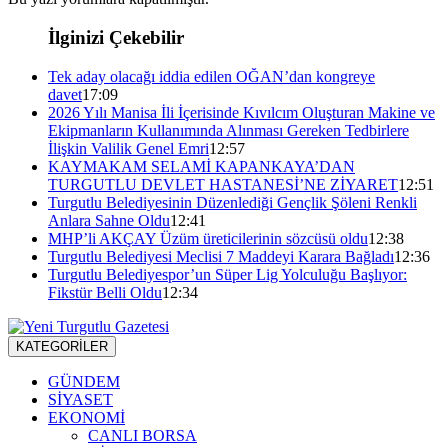
İlginizi Çekebilir
Tek aday olacağı iddia edilen OĞAN’dan kongreye
davet
17:09
2026 Yılı Manisa İli İçerisinde Kıvılcım Oluşturan Makine ve
Ekipmanların Kullanımında Alınması Gereken Tedbirlere
İlişkin Valilik Genel Emri
12:57
KAYMAKAM SELAMİ KAPANKAYA’DAN
TURGUTLU DEVLET HASTANESİ’NE ZİYARET
12:51
Turgutlu Belediyesinin Düzenlediği Gençlik Şöleni Renkli
Anlara Sahne Oldu
12:41
MHP’li AKÇAY Üzüm üreticilerinin sözcüsü oldu
12:38
Turgutlu Belediyesi Meclisi 7 Maddeyi Karara Bağladı
12:36
Turgutlu Belediyespor’un Süper Lig Yolculuğu Başlıyor:
Fikstür Belli Oldu
12:34
KATEGORİLER
GÜNDEM
SİYASET
EKONOMİ
CANLI BORSA