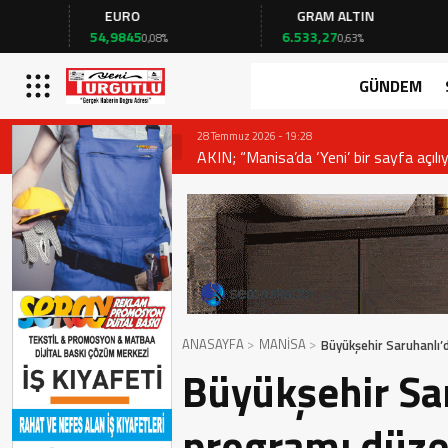
EURO
GRAM ALTIN
FAİ
54,9845
6.533,27
41,53
0,08%
0,63%
GÜNDEM
28 Temmuz 2026 - 19:28
AKIN; “Manisa’da ‘Yeni’ bir sayfa açılıy
ANASAYFA
MANİSA
Büyükşehir Saruhanlı’
Büyükşehir Sar
programı düze