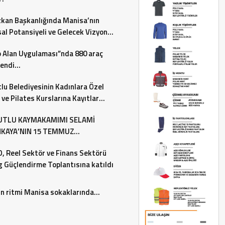
zkan Başkanlığında Manisa’nın
al Potansiyeli ve Gelecek Vizyonu
endirildi
 Alan Uygulaması”nda 880 araç
lendi…
lu Belediyesinin Kadınlara Özel
ve Pilates Kurslarına Kayıtlar
 Ediyor
TLU KAYMAKAMIMI SELAMİ
KAYA’NIN 15 TEMMUZ
RASİ VE MİLLİ BİRLİK GÜNÜ MES
 Reel Sektör ve Finans Sektörü
g Güçlendirme Toplantısına katıldı
n ritmi Manisa sokaklarında…