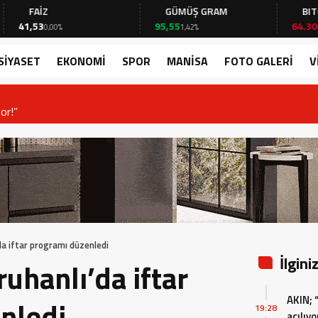
Z
GÜMÜŞ GRAM
BITCOIN
95,55
64.308,00
0,00%
1,42%
-0,13%
SİYASET
EKONOMİ
SPOR
MANİSA
FOTO GALERİ
V
or!”
da iftar programı düzenledi
İlgini
uhanlı’da iftar
AKIN; 
nledi
19:28
açılıyo