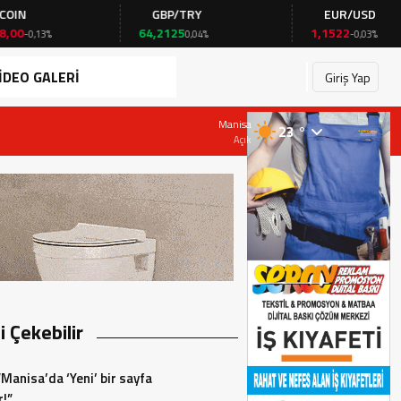
GBP/TRY
EUR/USD
64,2125
1,1522
0,04%
-0,03%
İDEO GALERİ
Giriş Yap
28 Temmuz 2026 - 19:23
Manisa
23 °
Başkan AKIN, Çarşamba günü CHP İlçe Başk
Açık
zi Çekebilir
“Manisa’da ‘Yeni’ bir sayfa
r!”