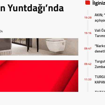
İlgini
n Yuntdağı’nda
AKIN; 
19:28
açılıyo
Vali Ö
04
19:16
Tarıms
Değerl
“Narko
09:47
denet
Turgut
09:42
Zumba 
Devam
TURGU
11:33
KAPAN
DEMOK
TUTSO,
11:30
Diyalo