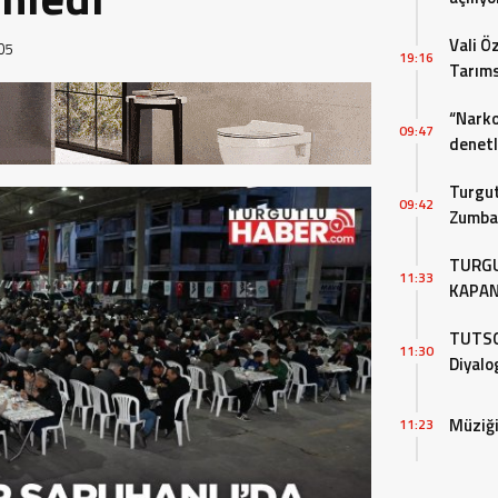
Vali Ö
05
19:16
Tarıms
Değerl
“Narko
09:47
denet
Turgut
09:42
Zumba 
Devam
TURGU
11:33
KAPAN
DEMOK
TUTSO,
11:30
Diyalo
Müziği
11:23