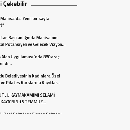
zi Çekebilir
“Manisa’da ‘Yeni’ bir sayfa
r!”
zkan Başkanlığında Manisa’nın
al Potansiyeli ve Gelecek Vizyonu
endirildi
 Alan Uygulaması”nda 880 araç
lendi…
lu Belediyesinin Kadınlara Özel
ve Pilates Kurslarına Kayıtlar
 Ediyor
TLU KAYMAKAMIMI SELAMİ
KAYA’NIN 15 TEMMUZ
RASİ VE MİLLİ BİRLİK GÜNÜ MES
 Reel Sektör ve Finans Sektörü
g Güçlendirme Toplantısına katıldı