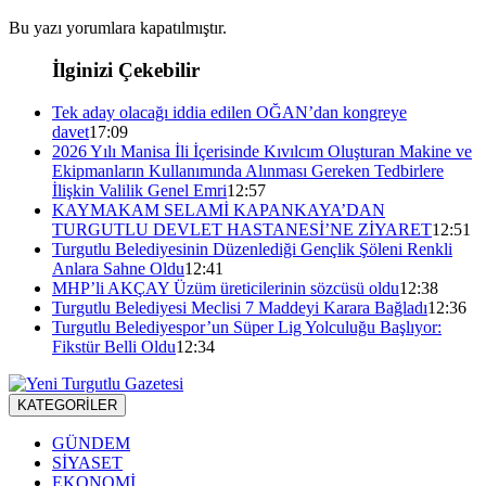
Bu yazı yorumlara kapatılmıştır.
İlginizi Çekebilir
Tek aday olacağı iddia edilen OĞAN’dan kongreye
davet
17:09
2026 Yılı Manisa İli İçerisinde Kıvılcım Oluşturan Makine ve
Ekipmanların Kullanımında Alınması Gereken Tedbirlere
İlişkin Valilik Genel Emri
12:57
KAYMAKAM SELAMİ KAPANKAYA’DAN
TURGUTLU DEVLET HASTANESİ’NE ZİYARET
12:51
Turgutlu Belediyesinin Düzenlediği Gençlik Şöleni Renkli
Anlara Sahne Oldu
12:41
MHP’li AKÇAY Üzüm üreticilerinin sözcüsü oldu
12:38
Turgutlu Belediyesi Meclisi 7 Maddeyi Karara Bağladı
12:36
Turgutlu Belediyespor’un Süper Lig Yolculuğu Başlıyor:
Fikstür Belli Oldu
12:34
KATEGORİLER
GÜNDEM
SİYASET
EKONOMİ