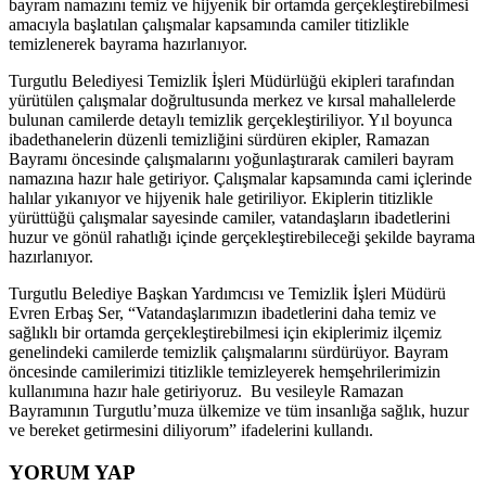
bayram namazını temiz ve hijyenik bir ortamda gerçekleştirebilmesi
amacıyla başlatılan çalışmalar kapsamında camiler titizlikle
temizlenerek bayrama hazırlanıyor.
Turgutlu Belediyesi Temizlik İşleri Müdürlüğü ekipleri tarafından
yürütülen çalışmalar doğrultusunda merkez ve kırsal mahallelerde
bulunan camilerde detaylı temizlik gerçekleştiriliyor. Yıl boyunca
ibadethanelerin düzenli temizliğini sürdüren ekipler, Ramazan
Bayramı öncesinde çalışmalarını yoğunlaştırarak camileri bayram
namazına hazır hale getiriyor. Çalışmalar kapsamında cami içlerinde
halılar yıkanıyor ve hijyenik hale getiriliyor. Ekiplerin titizlikle
yürüttüğü çalışmalar sayesinde camiler, vatandaşların ibadetlerini
huzur ve gönül rahatlığı içinde gerçekleştirebileceği şekilde bayrama
hazırlanıyor.
Turgutlu Belediye Başkan Yardımcısı ve Temizlik İşleri Müdürü
Evren Erbaş Ser, “Vatandaşlarımızın ibadetlerini daha temiz ve
sağlıklı bir ortamda gerçekleştirebilmesi için ekiplerimiz ilçemiz
genelindeki camilerde temizlik çalışmalarını sürdürüyor. Bayram
öncesinde camilerimizi titizlikle temizleyerek hemşehrilerimizin
kullanımına hazır hale getiriyoruz. Bu vesileyle Ramazan
Bayramının Turgutlu’muza ülkemize ve tüm insanlığa sağlık, huzur
ve bereket getirmesini diliyorum” ifadelerini kullandı.
YORUM YAP