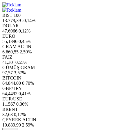
BIST 100
13.779,39
-0,14%
DOLAR
47,6966
0,12%
EURO
55,1896
0,45%
GRAM ALTIN
6.660,55
2,59%
FAİZ
41,30
-0,55%
GÜMÜŞ GRAM
97,57
3,57%
BITCOIN
64.844,00
0,70%
GBP/TRY
64,4492
0,41%
EUR/USD
1,1567
0,36%
BRENT
82,63
0,17%
ÇEYREK ALTIN
10.889,99
2,59%