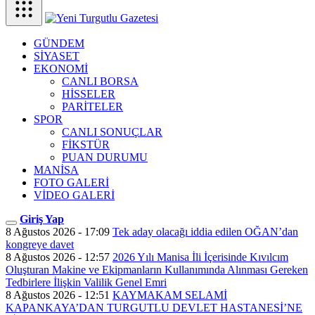
GÜNDEM
SİYASET
EKONOMİ
CANLI BORSA
HİSSELER
PARİTELER
SPOR
CANLI SONUÇLAR
FİKSTÜR
PUAN DURUMU
MANİSA
FOTO GALERİ
VİDEO GALERİ
Giriş Yap
8 Ağustos 2026 - 17:09
Tek aday olacağı iddia edilen OĞAN’dan
kongreye davet
8 Ağustos 2026 - 12:57
2026 Yılı Manisa İli İçerisinde Kıvılcım
Oluşturan Makine ve Ekipmanların Kullanımında Alınması Gereken
Tedbirlere İlişkin Valilik Genel Emri
8 Ağustos 2026 - 12:51
KAYMAKAM SELAMİ
KAPANKAYA’DAN TURGUTLU DEVLET HASTANESİ’NE