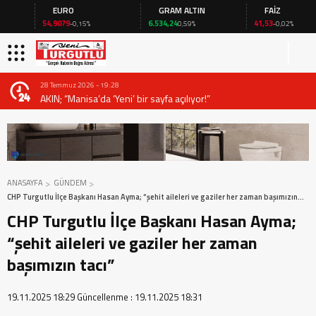
EURO
GRAM ALTIN
FAİZ
54,9079
6.534,24
41,53
-0,15%
0,59%
-0,02%
28 Temmuz 2026 - 19:28
AKIN; “Manisa’da ‘Yeni’ bir sayfa açılıyor!”
ANASAYFA
GÜNDEM
CHP Turgutlu İlçe Başkanı Hasan Ayma; “şehit aileleri ve gaziler her zaman başımızın
tacı”
CHP Turgutlu İlçe Başkanı Hasan Ayma;
“şehit aileleri ve gaziler her zaman
başımızın tacı”
19.11.2025 18:29
Güncellenme :
19.11.2025 18:31