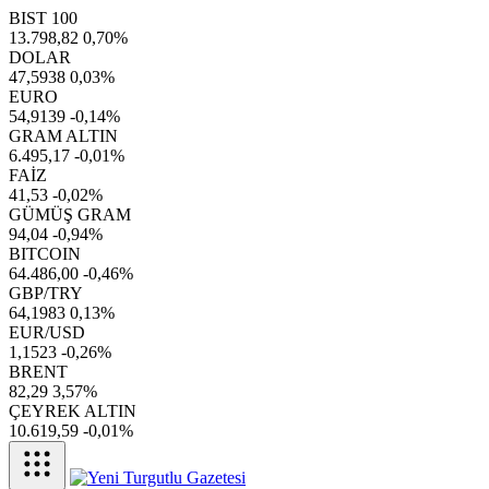
BIST 100
13.798,82
0,70%
DOLAR
47,5938
0,03%
EURO
54,9139
-0,14%
GRAM ALTIN
6.495,17
-0,01%
FAİZ
41,53
-0,02%
GÜMÜŞ GRAM
94,04
-0,94%
BITCOIN
64.486,00
-0,46%
GBP/TRY
64,1983
0,13%
EUR/USD
1,1523
-0,26%
BRENT
82,29
3,57%
ÇEYREK ALTIN
10.619,59
-0,01%