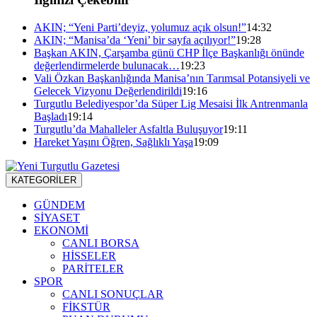
AKIN; “Yeni Parti’deyiz, yolumuz açık olsun!”
14:32
AKIN; “Manisa’da ‘Yeni’ bir sayfa açılıyor!”
19:28
Başkan AKIN, Çarşamba günü CHP İlçe Başkanlığı önünde
değerlendirmelerde bulunacak…
19:23
Vali Özkan Başkanlığında Manisa’nın Tarımsal Potansiyeli ve
Gelecek Vizyonu Değerlendirildi
19:16
Turgutlu Belediyespor’da Süper Lig Mesaisi İlk Antrenmanla
Başladı
19:14
Turgutlu’da Mahalleler Asfaltla Buluşuyor
19:11
Hareket Yaşını Öğren, Sağlıklı Yaşa
19:09
KATEGORİLER
GÜNDEM
SİYASET
EKONOMİ
CANLI BORSA
HİSSELER
PARİTELER
SPOR
CANLI SONUÇLAR
FİKSTÜR