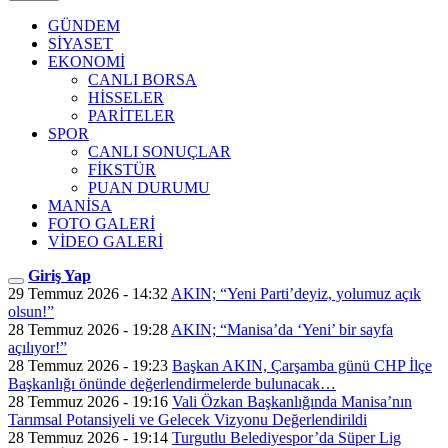
GÜNDEM
SİYASET
EKONOMİ
CANLI BORSA
HİSSELER
PARİTELER
SPOR
CANLI SONUÇLAR
FİKSTÜR
PUAN DURUMU
MANİSA
FOTO GALERİ
VİDEO GALERİ
Giriş Yap
29 Temmuz 2026 - 14:32
AKIN; “Yeni Parti’deyiz, yolumuz açık
olsun!”
28 Temmuz 2026 - 19:28
AKIN; “Manisa’da ‘Yeni’ bir sayfa
açılıyor!”
28 Temmuz 2026 - 19:23
Başkan AKIN, Çarşamba günü CHP İlçe
Başkanlığı önünde değerlendirmelerde bulunacak…
28 Temmuz 2026 - 19:16
Vali Özkan Başkanlığında Manisa’nın
Tarımsal Potansiyeli ve Gelecek Vizyonu Değerlendirildi
28 Temmuz 2026 - 19:14
Turgutlu Belediyespor’da Süper Lig