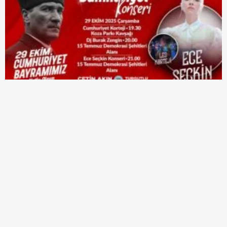
Turgutlu Belediyesi, 29 Ekim Cumhuriyet Bayramı’nın 102’nci
yılını bir dizi etkinlikle kutlayacak. ‘Cumhuriyet Korteji’ ile binlerce
Turgutlulu’nun tek yürek olacağı kutlamalar kapsamında ünlü
sanatçı Ece Seçkin’in sahne alacağı ‘Cumhuriyet Konseri’ ile
cumhuriyet sevinci taçlanacak.