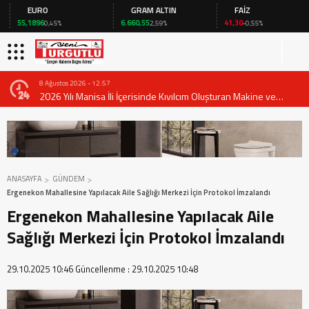
EURO
GRAM ALTIN
FAİZ
55,1896
6.660,55
41,30
0,45%
2,59%
-0,55%
8 Ağustos 2026 - 12:57
2026 Yılı Manisa İli İçerisinde Kıvılcım Oluşturan Makine ve
Ekipmanların Kullanımında Alınması Gereken Tedbirlere İlişkin
Valilik Genel Emri
ANASAYFA
GÜNDEM
Ergenekon Mahallesine Yapılacak Aile Sağlığı Merkezi İçin Protokol İmzalandı
Ergenekon Mahallesine Yapılacak Aile
Sağlığı Merkezi İçin Protokol İmzalandı
29.10.2025 10:46
Güncellenme :
29.10.2025 10:48