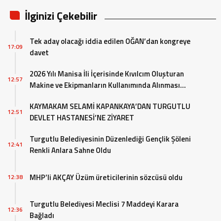
İlginizi Çekebilir
Tek aday olacağı iddia edilen OĞAN’dan kongreye
17:09
davet
2026 Yılı Manisa İli İçerisinde Kıvılcım Oluşturan
12:57
Makine ve Ekipmanların Kullanımında Alınması
Gereken Tedbirlere İlişkin Valilik Genel Emri
KAYMAKAM SELAMİ KAPANKAYA’DAN TURGUTLU
12:51
DEVLET HASTANESİ’NE ZİYARET
Turgutlu Belediyesinin Düzenlediği Gençlik Şöleni
12:41
Renkli Anlara Sahne Oldu
MHP’li AKÇAY Üzüm üreticilerinin sözcüsü oldu
12:38
Turgutlu Belediyesi Meclisi 7 Maddeyi Karara
12:36
Bağladı