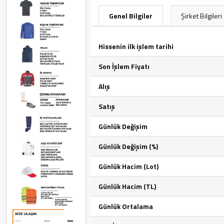
Genel Bilgiler
Şirket Bilgileri
Hissenin ilk işlem tarihi
Son İşlem Fiyatı
Alış
Satış
Günlük Değişim
Günlük Değişim (%)
Günlük Hacim (Lot)
Günlük Hacim (TL)
Günlük Ortalama