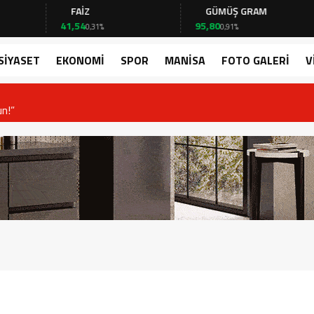
FAİZ
GÜMÜŞ GRAM
B
41,54
95,80
64.
0,31%
0,91%
SİYASET
EKONOMİ
SPOR
MANİSA
FOTO GALERİ
V
or!”