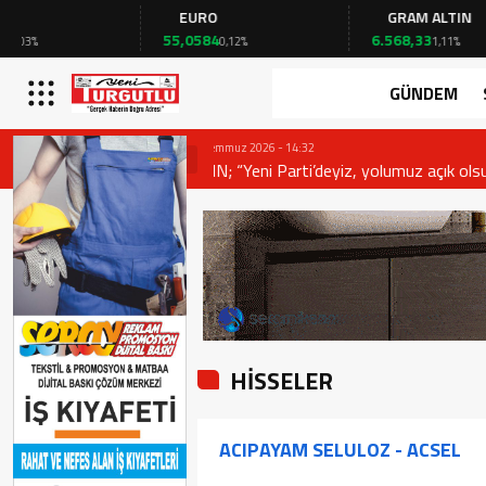
EURO
GRAM ALTIN
55,0584
6.568,33
0,12%
1,11%
GÜNDEM
28 Temmuz 2026 - 19:28
AKIN; “Manisa’da ‘Yeni’ bir sayfa açılıy
HİSSELER
ACIPAYAM SELULOZ - ACSEL