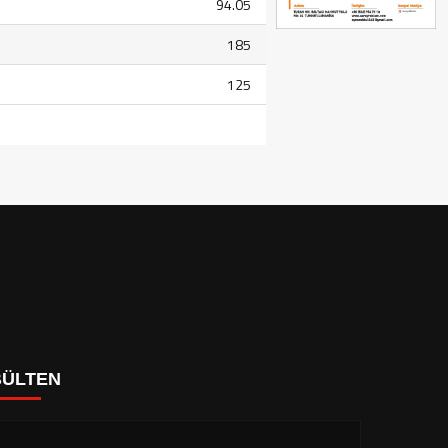
94.05
185
125
BÜLTEN