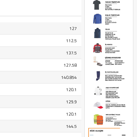
127
112.5
137.5
127.58
140.854
120.1
129.9
120.1
144.5