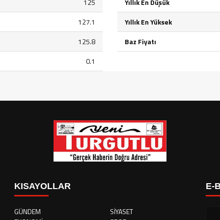
125
Yıllık En Düşük
127.1
Yıllık En Yüksek
125.8
Baz Fiyatı
0.1
KISAYOLLAR
E-
GÜNDEM
SİYASET