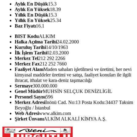
Aylık En Düşük
15.3
Aylık En Yüksek
18.39
Yıllık En Düşük
15.3
Yıllık En Yüksek
25.34
Baz Fiyatı
16.1
BIST Kodu
ALKIM
Halka Açılma Tarihi
24.02.2000
Kuruluş Tarihi
14/10/1963
İlk İşlem Tarihi
02.03.2000
Merkez Tel
212 292 2266
Merkez Fax
212 252 7660
Faaliyet Alanı
Maden sahaları işletilmesi ve üretimi, her nevi
kimyasal maddeler üretimi ve satışı, faaliyet konuları ile ilgili
ihracat, ithalat ve kara-deniz taşımacılığı
Sermaye
300.000.000
Genel Müdür
MUHSİN SELÇUK DENİZLİGİL
Personel Sayısı
596
Merkez Adresi
İnönü Cad. No:13 Posta Kodu:34437 Taksim
Beyoğlu / İstanbul
Web Adresi
www.alkim.com
Şirket Ünvanı
ALKİM ALKALİ KİMYA A.Ş.