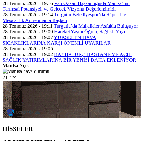
28 Temmuz 2026 - 19:16
Vali Özkan Başkanlığında Manisa’nın
Tarımsal Potansiyeli ve Gelecek Vizyonu Değerlendirildi
28 Temmuz 2026 - 19:14
Turgutlu Belediyespor’da Süper Lig
Mesaisi İlk Antrenmanla Başladı
28 Temmuz 2026 - 19:11
Turgutlu’da Mahalleler Asfaltla Buluşuyor
28 Temmuz 2026 - 19:09
Hareket Yaşını Öğren, Sağlıklı Yaşa
28 Temmuz 2026 - 19:07
YÜKSELEN HAVA
SICAKLIKLARINA KARŞI ÖNEMLİ UYARILAR
28 Temmuz 2026 - 19:05
28 Temmuz 2026 - 19:02
BAYBATUR; “HASTANE VE ACİL
SAĞLIK YATIRIMLARINA BİR YENİSİ DAHA EKLENİYOR”
Manisa
Açık
21 °
HİSSELER