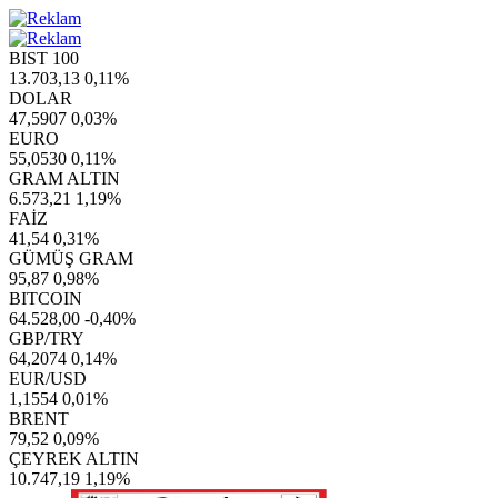
BIST 100
13.703,13
0,11%
DOLAR
47,5907
0,03%
EURO
55,0530
0,11%
GRAM ALTIN
6.573,21
1,19%
FAİZ
41,54
0,31%
GÜMÜŞ GRAM
95,87
0,98%
BITCOIN
64.528,00
-0,40%
GBP/TRY
64,2074
0,14%
EUR/USD
1,1554
0,01%
BRENT
79,52
0,09%
ÇEYREK ALTIN
10.747,19
1,19%