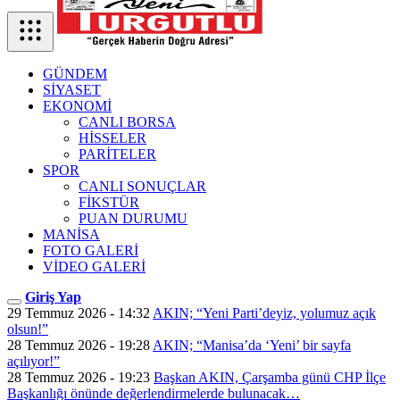
GÜNDEM
SİYASET
EKONOMİ
CANLI BORSA
HİSSELER
PARİTELER
SPOR
CANLI SONUÇLAR
FİKSTÜR
PUAN DURUMU
MANİSA
FOTO GALERİ
VİDEO GALERİ
Giriş Yap
29 Temmuz 2026 - 14:32
AKIN; “Yeni Parti’deyiz, yolumuz açık
olsun!”
28 Temmuz 2026 - 19:28
AKIN; “Manisa’da ‘Yeni’ bir sayfa
açılıyor!”
28 Temmuz 2026 - 19:23
Başkan AKIN, Çarşamba günü CHP İlçe
Başkanlığı önünde değerlendirmelerde bulunacak…