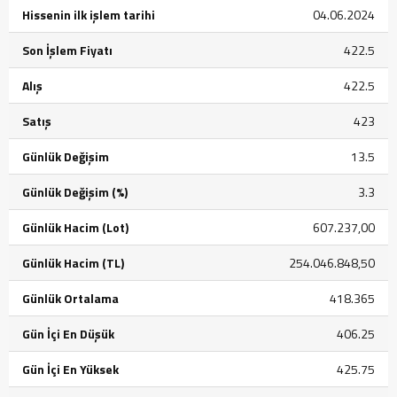
Hissenin ilk işlem tarihi
04.06.2024
Son İşlem Fiyatı
422.5
Alış
422.5
Satış
423
Günlük Değişim
13.5
Günlük Değişim (%)
3.3
Günlük Hacim (Lot)
607.237,00
Günlük Hacim (TL)
254.046.848,50
Günlük Ortalama
418.365
Gün İçi En Düşük
406.25
Gün İçi En Yüksek
425.75