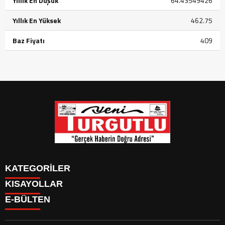
Yıllık En Düşük
64.43549426
Yıllık En Yüksek
462.75
Baz Fiyatı
409
KATEGORİLER
KISAYOLLAR
GÜNDEM
E-BÜLTEN
SİYASET
GÜNDEM
EKONOMİ
SİYASET