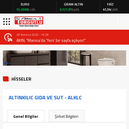
EURO
GRAM ALTIN
FAİZ
55,0580
6.521,87
41,54
0,12%
0,40%
0,00%
28 Temmuz 2026 - 19:28
AKIN; “Manisa’da ‘Yeni’ bir sayfa açılıyor!”
HİSSELER
ALTINKILIC GIDA VE SUT - ALKLC
Genel Bilgiler
Şirket Bilgileri