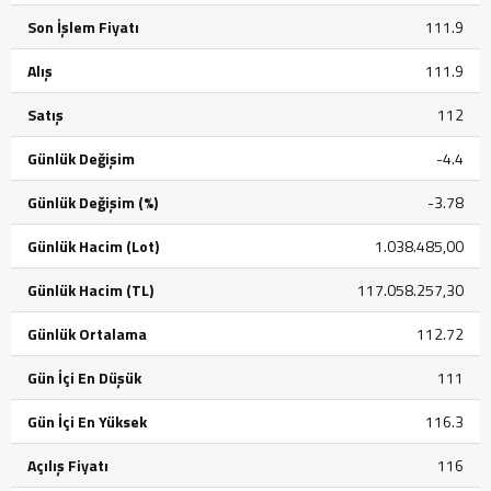
Son İşlem Fiyatı
111.9
Alış
111.9
Satış
112
Günlük Değişim
-4.4
Günlük Değişim (%)
-3.78
Günlük Hacim (Lot)
1.038.485,00
Günlük Hacim (TL)
117.058.257,30
Günlük Ortalama
112.72
Gün İçi En Düşük
111
Gün İçi En Yüksek
116.3
Açılış Fiyatı
116