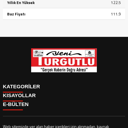
Yıllık En Yüksek
122.5
Baz Fiyatı
111.9
KATEGORİLER
KISAYOLLAR
GÜNDEM
E-BÜLTEN
SİYASET
GÜNDEM
EKONOMİ
SİYASET
EKONOMİ
CANLI BORSA
Web sitemizde yer alan haber içerikleri izin alınmadan, kaynak