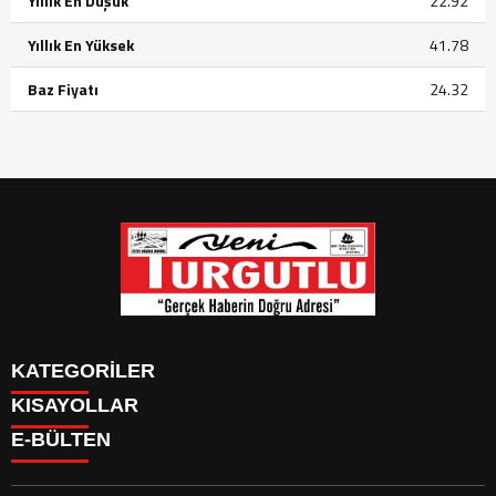
Yıllık En Düşük
22.92
Yıllık En Yüksek
41.78
Baz Fiyatı
24.32
KATEGORİLER
KISAYOLLAR
GÜNDEM
E-BÜLTEN
SİYASET
GÜNDEM
EKONOMİ
SİYASET