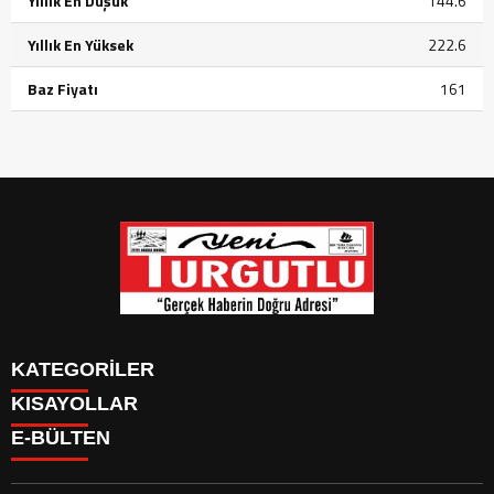
Yıllık En Düşük
144.6
Yıllık En Yüksek
222.6
Baz Fiyatı
161
KATEGORİLER
KISAYOLLAR
GÜNDEM
E-BÜLTEN
SİYASET
GÜNDEM
EKONOMİ
SİYASET