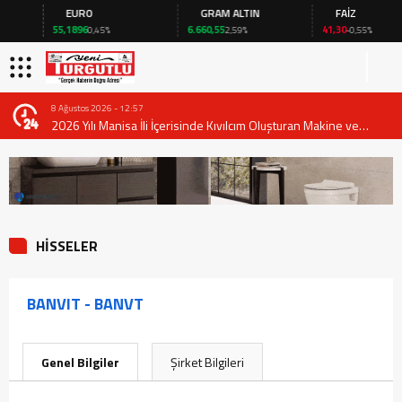
EURO
GRAM ALTIN
FAİZ
55,1896
6.660,55
41,30
0,45%
2,59%
-0,55%
8 Ağustos 2026 - 12:57
2026 Yılı Manisa İli İçerisinde Kıvılcım Oluşturan Makine ve
Ekipmanların Kullanımında Alınması Gereken Tedbirlere İlişkin
Valilik Genel Emri
HİSSELER
BANVIT - BANVT
Genel Bilgiler
Şirket Bilgileri