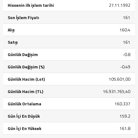
Hissenin ilk işlem tarihi
27.11.1992
Son İşlem Fiyatı
161
Alış
160.4
Satış
161
Günlük Değişim
-0.8
Günlük Değişim (%)
-0.49
Günlük Hacim (Lot)
105.601,00
Günlük Hacim (TL)
16.931.765,40
Günlük Ortalama
160.337
Gün İçi En Düşük
159.2
Gün İçi En Yüksek
161.8