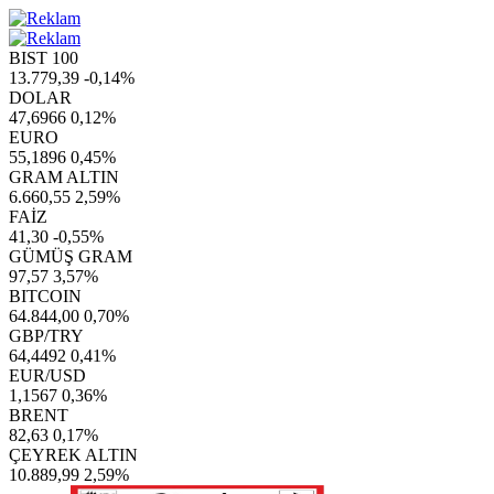
BIST 100
13.779,39
-0,14%
DOLAR
47,6966
0,12%
EURO
55,1896
0,45%
GRAM ALTIN
6.660,55
2,59%
FAİZ
41,30
-0,55%
GÜMÜŞ GRAM
97,57
3,57%
BITCOIN
64.844,00
0,70%
GBP/TRY
64,4492
0,41%
EUR/USD
1,1567
0,36%
BRENT
82,63
0,17%
ÇEYREK ALTIN
10.889,99
2,59%