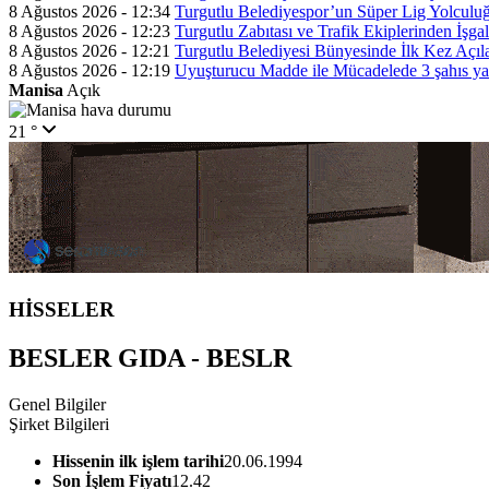
8 Ağustos 2026 - 12:34
Turgutlu Belediyespor’un Süper Lig Yolculuğu
8 Ağustos 2026 - 12:23
Turgutlu Zabıtası ve Trafik Ekiplerinden İşga
8 Ağustos 2026 - 12:21
Turgutlu Belediyesi Bünyesinde İlk Kez Açı
8 Ağustos 2026 - 12:19
Uyuşturucu Madde ile Mücadelede 3 şahıs y
Manisa
Açık
21 °
HİSSELER
BESLER GIDA - BESLR
Genel Bilgiler
Şirket Bilgileri
Hissenin ilk işlem tarihi
20.06.1994
Son İşlem Fiyatı
12.42