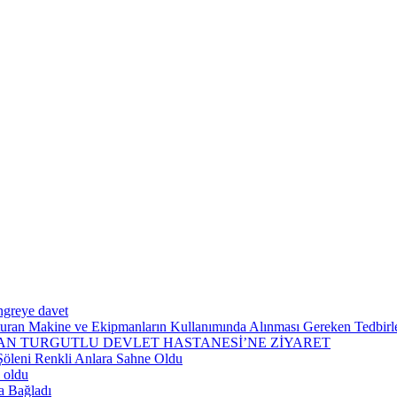
ngreye davet
şturan Makine ve Ekipmanların Kullanımında Alınması Gereken Tedbirler
N TURGUTLU DEVLET HASTANESİ’NE ZİYARET
Şöleni Renkli Anlara Sahne Oldu
 oldu
a Bağladı