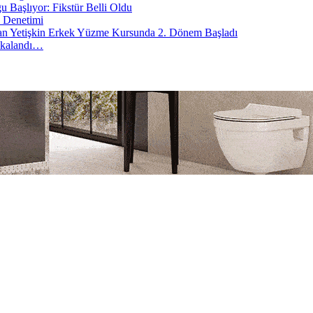
 Başlıyor: Fikstür Belli Oldu
l Denetimi
lan Yetişkin Erkek Yüzme Kursunda 2. Dönem Başladı
akalandı…