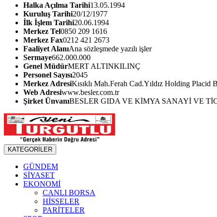
Halka Açılma Tarihi
13.05.1994
Kuruluş Tarihi
20/12/1977
İlk İşlem Tarihi
20.06.1994
Merkez Tel
0850 209 1616
Merkez Fax
0212 421 2673
Faaliyet Alanı
Ana sözleşmede yazılı işler
Sermaye
662.000.000
Genel Müdür
MERT ALTINKILINÇ
Personel Sayısı
2045
Merkez Adresi
Kısıklı Mah.Ferah Cad.Yıldız Holding Placid 
Web Adresi
www.besler.com.tr
Şirket Ünvanı
BESLER GIDA VE KİMYA SANAYİ VE TİC
KATEGORİLER
GÜNDEM
SİYASET
EKONOMİ
CANLI BORSA
HİSSELER
PARİTELER