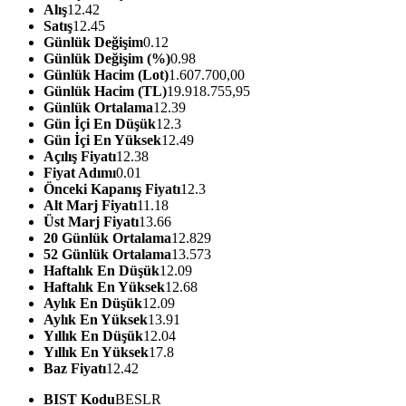
Alış
12.42
Satış
12.45
Günlük Değişim
0.12
Günlük Değişim (%)
0.98
Günlük Hacim (Lot)
1.607.700,00
Günlük Hacim (TL)
19.918.755,95
Günlük Ortalama
12.39
Gün İçi En Düşük
12.3
Gün İçi En Yüksek
12.49
Açılış Fiyatı
12.38
Fiyat Adımı
0.01
Önceki Kapanış Fiyatı
12.3
Alt Marj Fiyatı
11.18
Üst Marj Fiyatı
13.66
20 Günlük Ortalama
12.829
52 Günlük Ortalama
13.573
Haftalık En Düşük
12.09
Haftalık En Yüksek
12.68
Aylık En Düşük
12.09
Aylık En Yüksek
13.91
Yıllık En Düşük
12.04
Yıllık En Yüksek
17.8
Baz Fiyatı
12.42
BIST Kodu
BESLR