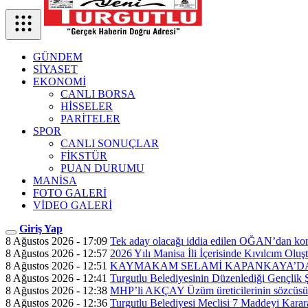
GÜNDEM
SİYASET
EKONOMİ
CANLI BORSA
HİSSELER
PARİTELER
SPOR
CANLI SONUÇLAR
FİKSTÜR
PUAN DURUMU
MANİSA
FOTO GALERİ
VİDEO GALERİ
Giriş Yap
8 Ağustos 2026 - 17:09
Tek aday olacağı iddia edilen OĞAN’dan ko
8 Ağustos 2026 - 12:57
2026 Yılı Manisa İli İçerisinde Kıvılcım Olu
8 Ağustos 2026 - 12:51
KAYMAKAM SELAMİ KAPANKAYA’DA
8 Ağustos 2026 - 12:41
Turgutlu Belediyesinin Düzenlediği Gençlik 
8 Ağustos 2026 - 12:38
MHP’li AKÇAY Üzüm üreticilerinin sözcüsü
8 Ağustos 2026 - 12:36
Turgutlu Belediyesi Meclisi 7 Maddeyi Karar