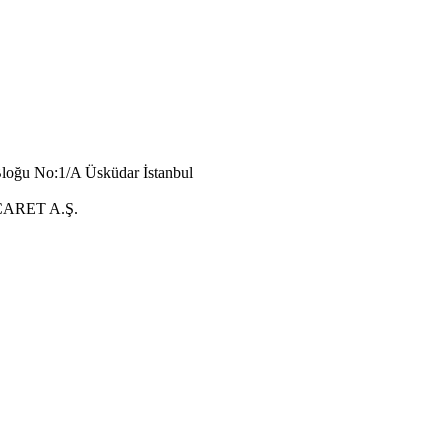
Bloğu No:1/A Üsküdar İstanbul
ARET A.Ş.