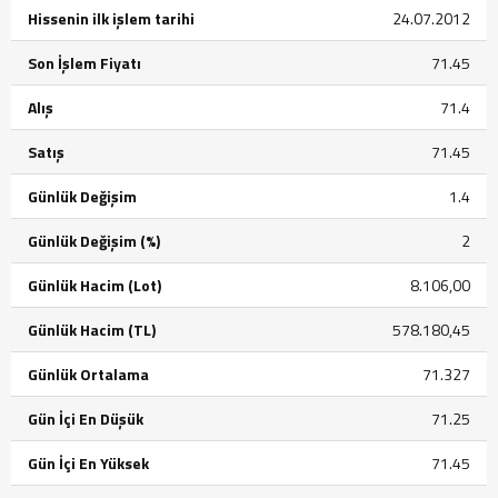
Hissenin ilk işlem tarihi
24.07.2012
Son İşlem Fiyatı
71.45
Alış
71.4
Satış
71.45
Günlük Değişim
1.4
Günlük Değişim (%)
2
Günlük Hacim (Lot)
8.106,00
Günlük Hacim (TL)
578.180,45
Günlük Ortalama
71.327
Gün İçi En Düşük
71.25
Gün İçi En Yüksek
71.45