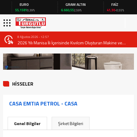
EURO
GRAM ALTIN
FAİZ
55,1581
6.660,55
41,30
0,39%
2,59%
-0,55%
8 Ağustos 2026 - 12:57
2026 Yılı Manisa İli İçerisinde Kıvılcım Oluşturan Makine ve
Ekipmanların Kullanımında Alınması Gereken Tedbirlere İlişkin
Valilik Genel Emri
HİSSELER
CASA EMTIA PETROL - CASA
Genel Bilgiler
Şirket Bilgileri