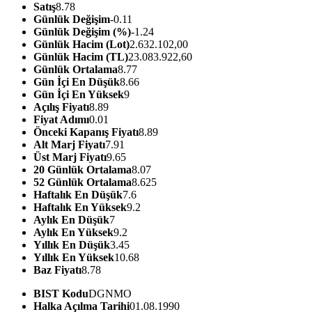
Satış
8.78
Günlük Değişim
-0.11
Günlük Değişim (%)
-1.24
Günlük Hacim (Lot)
2.632.102,00
Günlük Hacim (TL)
23.083.922,60
Günlük Ortalama
8.77
Gün İçi En Düşük
8.66
Gün İçi En Yüksek
9
Açılış Fiyatı
8.89
Fiyat Adımı
0.01
Önceki Kapanış Fiyatı
8.89
Alt Marj Fiyatı
7.91
Üst Marj Fiyatı
9.65
20 Günlük Ortalama
8.07
52 Günlük Ortalama
8.625
Haftalık En Düşük
7.6
Haftalık En Yüksek
9.2
Aylık En Düşük
7
Aylık En Yüksek
9.2
Yıllık En Düşük
3.45
Yıllık En Yüksek
10.68
Baz Fiyatı
8.78
BIST Kodu
DGNMO
Halka Açılma Tarihi
01.08.1990