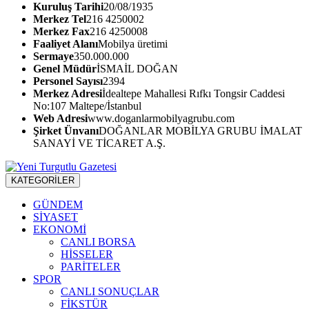
Kuruluş Tarihi
20/08/1935
Merkez Tel
216 4250002
Merkez Fax
216 4250008
Faaliyet Alanı
Mobilya üretimi
Sermaye
350.000.000
Genel Müdür
İSMAİL DOĞAN
Personel Sayısı
2394
Merkez Adresi
İdealtepe Mahallesi Rıfkı Tongsir Caddesi
No:107 Maltepe/İstanbul
Web Adresi
www.doganlarmobilyagrubu.com
Şirket Ünvanı
DOĞANLAR MOBİLYA GRUBU İMALAT
SANAYİ VE TİCARET A.Ş.
KATEGORİLER
GÜNDEM
SİYASET
EKONOMİ
CANLI BORSA
HİSSELER
PARİTELER
SPOR
CANLI SONUÇLAR
FİKSTÜR