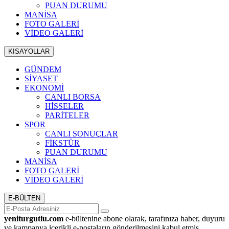
PUAN DURUMU
MANİSA
FOTO GALERİ
VİDEO GALERİ
KISAYOLLAR
GÜNDEM
SİYASET
EKONOMİ
CANLI BORSA
HİSSELER
PARİTELER
SPOR
CANLI SONUÇLAR
FİKSTÜR
PUAN DURUMU
MANİSA
FOTO GALERİ
VİDEO GALERİ
E-BÜLTEN
yeniturgutlu.com
e-bültenine abone olarak, tarafınıza haber, duyuru
ve kampanya içerikli e-postaların gönderilmesini kabul etmiş