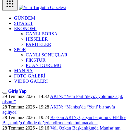
GÜNDEM
SİYASET
EKONOMİ
CANLI BORSA
HİSSELER
PARİTELER
SPOR
CANLI SONUÇLAR
FİKSTÜR
PUAN DURUMU
MANİSA
FOTO GALERİ
VİDEO GALERİ
Giriş Yap
29 Temmuz 2026 - 14:32
AKIN; “Yeni Parti’deyiz, yolumuz açık
olsun!”
28 Temmuz 2026 - 19:28
AKIN; “Manisa’da ‘Yeni’ bir sayfa
açılıyor!”
28 Temmuz 2026 - 19:23
Başkan AKIN, Çarşamba günü CHP İlçe
Başkanlığı önünde değerlendirmelerde bulunacak…
28 Temmuz 2026 - 19:16
Vali Özkan Başkanlığında Manisa’nın