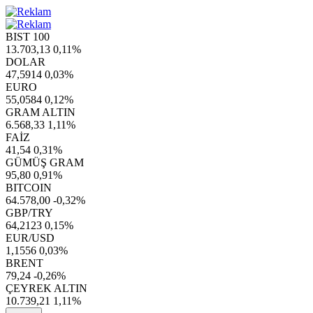
BIST 100
13.703,13
0,11%
DOLAR
47,5914
0,03%
EURO
55,0584
0,12%
GRAM ALTIN
6.568,33
1,11%
FAİZ
41,54
0,31%
GÜMÜŞ GRAM
95,80
0,91%
BITCOIN
64.578,00
-0,32%
GBP/TRY
64,2123
0,15%
EUR/USD
1,1556
0,03%
BRENT
79,24
-0,26%
ÇEYREK ALTIN
10.739,21
1,11%