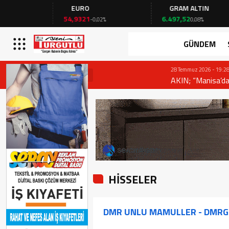
EURO
GRAM ALTIN
54,9321
6.497,52
-0,02%
0,08%
GÜNDEM
28 Temmuz 2026 - 19:28
AKIN; “Manisa’da ‘Yeni’ bir sayfa açılıy
HİSSELER
DMR UNLU MAMULLER - DMRG