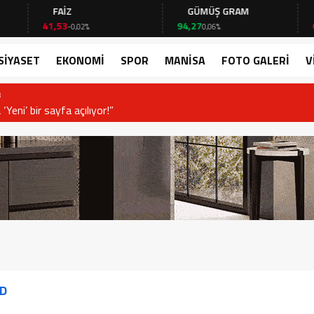
FAİZ
GÜMÜŞ GRAM
BIT
41,53
94,27
64.312
-0,02%
0,06%
SİYASET
EKONOMİ
SPOR
MANİSA
FOTO GALERİ
V
or!”
D