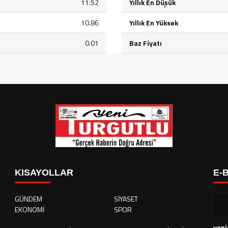
11.52
Yıllık En Düşük
10.86
Yıllık En Yüksek
0.01
Baz Fiyatı
KISAYOLLAR
E-
GÜNDEM
SİYASET
EKONOMİ
SPOR
yeni