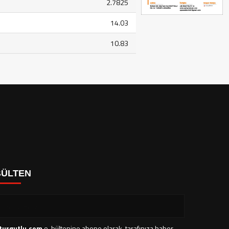
2.7825
14.03
10.83
BÜLTEN
turgutlu.com
e-bültenine abone olarak, tarafınıza haber,