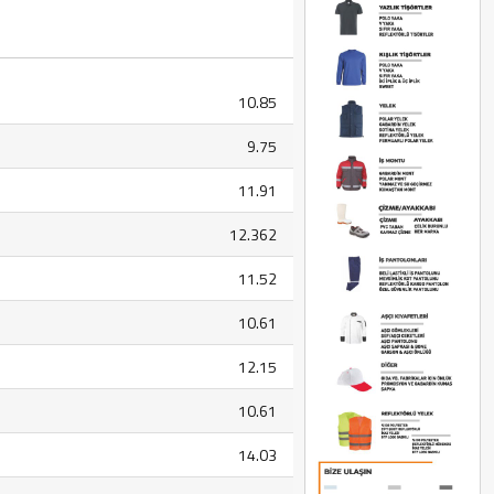
10.85
9.75
11.91
12.362
11.52
10.61
12.15
10.61
14.03