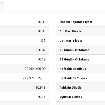
10.83
Önceki Kapanış Fiyatı
10.83
Alt Marj Fiyatı
10.9
Üst Marj Fiyatı
-0.02
20 Günlük Ortalama
-0.18
52 Günlük Ortalama
22.265.506,00
Haftalık En Düşük
242.972.675,63
Haftalık En Yüksek
10.913
Aylık En Düşük
10.61
Aylık En Yüksek