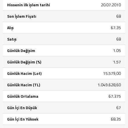
Hissenin ilk işlem tarihi
20.07.2010
Son İşlem Fiyatı
68
Alış
67.35
Satış
68
Günlük Değişim
1.05
Günlük Değişim (%)
1.57
Günlük Hacim (Lot)
15.579,00
Günlük Hacim (TL)
1.049.628,60
Günlük Ortalama
67.375
Gün İçi En Düşük
67
Gün İçi En Yüksek
68.35