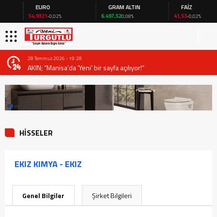
EURO
GRAM ALTIN
FAİZ
54,9321
6.497,52
41,53
-0,02%
0,08%
-0,02%
28 Temmuz 2026 - 19:28
AKIN; “Manisa’da ‘Yeni’ bir sayfa açılıyor!”
HİSSELER
EKIZ KIMYA - EKIZ
Genel Bilgiler
Şirket Bilgileri