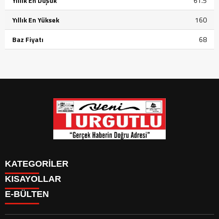
Yıllık En Düşük
61.5
Yıllık En Yüksek
160
Baz Fiyatı
68
KATEGORİLER
KISAYOLLAR
GÜNDEM
E-BÜLTEN
SİYASET
GÜNDEM
EKONOMİ
SİYASET