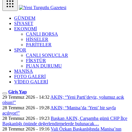
GÜNDEM
SİYASET
EKONOMİ
CANLI BORSA
HİSSELER
PARİTELER
SPOR
CANLI SONUÇLAR
FİKSTÜR
PUAN DURUMU
MANİSA
FOTO GALERİ
VİDEO GALERİ
Giriş Yap
29 Temmuz 2026 - 14:32
AKIN; “Yeni Parti’deyiz, yolumuz açık
olsun!”
28 Temmuz 2026 - 19:28
AKIN; “Manisa’da ‘Yeni’ bir sayfa
açılıyor!”
28 Temmuz 2026 - 19:23
Başkan AKIN, Çarşamba günü CHP İlçe
Başkanlığı önünde değerlendirmelerde bulunacak…
28 Temmuz 2026 - 19:16
Vali Özkan Başkanlığında Manisa’nın