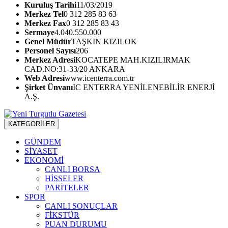
Kuruluş Tarihi
11/03/2019
Merkez Tel
0 312 285 83 63
Merkez Fax
0 312 285 83 43
Sermaye
4.040.550.000
Genel Müdür
TAŞKIN KIZILOK
Personel Sayısı
206
Merkez Adresi
KOCATEPE MAH.KIZILIRMAK
CAD.NO:31-33/20 ANKARA
Web Adresi
www.icenterra.com.tr
Şirket Ünvanı
IC ENTERRA YENİLENEBİLİR ENERJİ
A.Ş.
KATEGORİLER
GÜNDEM
SİYASET
EKONOMİ
CANLI BORSA
HİSSELER
PARİTELER
SPOR
CANLI SONUÇLAR
FİKSTÜR
PUAN DURUMU