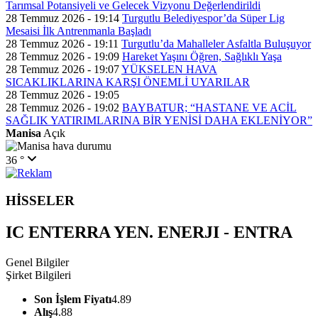
Tarımsal Potansiyeli ve Gelecek Vizyonu Değerlendirildi
28 Temmuz 2026 - 19:14
Turgutlu Belediyespor’da Süper Lig
Mesaisi İlk Antrenmanla Başladı
28 Temmuz 2026 - 19:11
Turgutlu’da Mahalleler Asfaltla Buluşuyor
28 Temmuz 2026 - 19:09
Hareket Yaşını Öğren, Sağlıklı Yaşa
28 Temmuz 2026 - 19:07
YÜKSELEN HAVA
SICAKLIKLARINA KARŞI ÖNEMLİ UYARILAR
28 Temmuz 2026 - 19:05
28 Temmuz 2026 - 19:02
BAYBATUR; “HASTANE VE ACİL
SAĞLIK YATIRIMLARINA BİR YENİSİ DAHA EKLENİYOR”
Manisa
Açık
36 °
HİSSELER
IC ENTERRA YEN. ENERJI - ENTRA
Genel Bilgiler
Şirket Bilgileri
Son İşlem Fiyatı
4.89
Alış
4.88