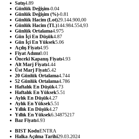
Satış
4.89
Günlük Değişim
-0.04
Günlük Değişim (%)
-0.81
Günlük Hacim (Lot)
29.144.900,00
Günlük Hacim (TL)
144.984.554,93
Günlük Ortalama
4.975
Gün İçi En Düşük
4.87
Gün İçi En Yüksek
5.06
Açılış Fiyatı
4.95
Fiyat Adımı
0.01
Önceki Kapanış Fiyatı
4.93
Alt Marj Fiyatı
4.44
Üst Marj Fiyatı
5.42
20 Günlük Ortalama
4.744
52 Günlük Ortalama
4.786
Haftalık En Düşük
4.73
Haftalık En Yüksek
5.51
Aylık En Düşük
4.27
Aylık En Yüksek
5.51
Yıllık En Düşük
4.27
Yıllık En Yüksek
6.34875217
Baz Fiyatı
4.93
BIST Kodu
ENTRA
Halka Açılma Tarihi
29.03.2024