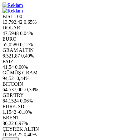
BIST 100
13.792,42
0,65%
DOLAR
47,5948
0,04%
EURO
55,0580
0,12%
GRAM ALTIN
6.521,87
0,40%
FAİZ
41,54
0,00%
GÜMÜŞ GRAM
94,52
-0,44%
BITCOIN
64.537,00
-0,39%
GBP/TRY
64,1524
0,06%
EUR/USD
1,1542
-0,10%
BRENT
80,22
0,97%
ÇEYREK ALTIN
10.663,25
0,40%