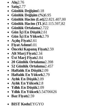
Alış
2.76
Satış
2.77
Günlük Değişim
0.18
Günlük Değişim (%)
6.95
Günlük Hacim (Lot)
22.821.407,00
Günlük Hacim (TL)
62.115.597,82
Günlük Ortalama
2.722
Gün İçi En Düşük
2.61
Gün İçi En Yüksek
2.79
Açılış Fiyatı
2.61
Fiyat Adımı
0.01
Önceki Kapanış Fiyatı
2.59
Alt Marj Fiyatı
2.34
Üst Marj Fiyatı
2.84
20 Günlük Ortalama
2.398
52 Günlük Ortalama
2.457
Haftalık En Düşük
2.09
Haftalık En Yüksek
2.79
Aylık En Düşük
2.09
Aylık En Yüksek
2.8
Yıllık En Düşük
2.09
Yıllık En Yüksek
5.54706626
Baz Fiyatı
2.59
BIST Kodu
EYGYO