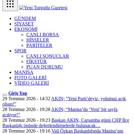
GÜNDEM
SİYASET
EKONOMİ
CANLI BORSA
HİSSELER
PARİTELER
SPOR
CANLI SONUÇLAR
FİKSTÜR
PUAN DURUMU
MANİSA
FOTO GALERİ
VİDEO GALERİ
Giriş Yap
29 Temmuz 2026 - 14:32
AKIN; “Yeni Parti’deyiz, yolumuz açık
olsun!”
28 Temmuz 2026 - 19:28
AKIN; “Manisa’da ‘Yeni’ bir sayfa
açılıyor!”
28 Temmuz 2026 - 19:23
Başkan AKIN, Çarşamba günü CHP İlçe
Başkanlığı önünde değerlendirmelerde bulunacak…
28 Temmuz 2026 - 19:16
Vali Özkan Başkanlığında Manisa’nın