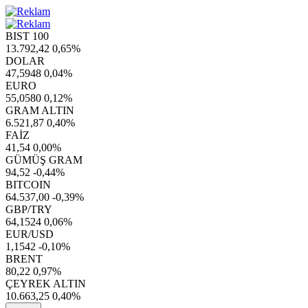
BIST 100
13.792,42
0,65%
DOLAR
47,5948
0,04%
EURO
55,0580
0,12%
GRAM ALTIN
6.521,87
0,40%
FAİZ
41,54
0,00%
GÜMÜŞ GRAM
94,52
-0,44%
BITCOIN
64.537,00
-0,39%
GBP/TRY
64,1524
0,06%
EUR/USD
1,1542
-0,10%
BRENT
80,22
0,97%
ÇEYREK ALTIN
10.663,25
0,40%