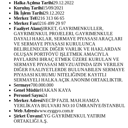
Halka Açılma Tarihi
29.12.2022
Kuruluş Tarihi
15/09/2021
İlk İşlem Tarihi
29.12.2022
Merkez Tel
0216 313 66 65
Merkez Fax
0216 499 29 97
Faaliyet Alanı
ŞIRKET, GAYRIMENKULLER,
GAYRIMENKUL PROJELERI, GAYRIMENKULE
DAYALI HAKLAR, SERMAYE PIYASASI ARAÇLARI
VE SERMAYE PIYASASI KURULUNCA
BELIRLENECEK DIĞER VARLIK VE HAKLARDAN
OLUŞAN PORTFÖYÜ IŞLETMEK AMACIYLA
PAYLARINI IHRAÇ ETMEK ÜZERE KURULAN VE
SERMAYE PIYASASI MEVZUATINDA IZIN VERILEN
DIĞER FAALIYETLERDE BULUNABILEN SERMAYE
PIYASASI KURUMU NITELIĞINDE KAYITLI
SERMAYELI HALKA AÇIK ANONIM ORTAKLIKTIR.
Sermaye
700.000.000
Genel Müdür
HAKAN KAYA
Personel Sayısı
24
Merkez Adresi
NECİP FAZIL MAH.HAMZA
YERLİKAYA BULVARI NO:10 ÜMRANİYE/İSTANBUL
Web Adresi
www.eyggyo.com.tr
Şirket Ünvanı
EYG GAYRİMENKUL YATIRIM
ORTAKLIĞI A.Ş.