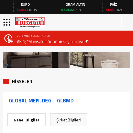
EURO
GRAM ALTIN
FAİZ
54,9373
6.501,32
41,53
-0,01%
0,13%
-0,02%
28 Temmuz 2026 - 19:28
AKIN; “Manisa’da ‘Yeni’ bir sayfa açılıyor!”
HİSSELER
GLOBAL MEN. DEG. - GLBMD
Genel Bilgiler
Şirket Bilgileri