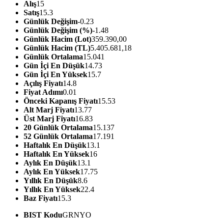
Alış
15
Satış
15.3
Günlük Değişim
-0.23
Günlük Değişim (%)
-1.48
Günlük Hacim (Lot)
359.390,00
Günlük Hacim (TL)
5.405.681,18
Günlük Ortalama
15.041
Gün İçi En Düşük
14.73
Gün İçi En Yüksek
15.7
Açılış Fiyatı
14.8
Fiyat Adımı
0.01
Önceki Kapanış Fiyatı
15.53
Alt Marj Fiyatı
13.77
Üst Marj Fiyatı
16.83
20 Günlük Ortalama
15.137
52 Günlük Ortalama
17.191
Haftalık En Düşük
13.1
Haftalık En Yüksek
16
Aylık En Düşük
13.1
Aylık En Yüksek
17.75
Yıllık En Düşük
8.6
Yıllık En Yüksek
22.4
Baz Fiyatı
15.3
BIST Kodu
GRNYO