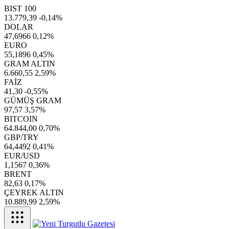
BIST 100
13.779,39
-0,14%
DOLAR
47,6966
0,12%
EURO
55,1896
0,45%
GRAM ALTIN
6.660,55
2,59%
FAİZ
41,30
-0,55%
GÜMÜŞ GRAM
97,57
3,57%
BITCOIN
64.844,00
0,70%
GBP/TRY
64,4492
0,41%
EUR/USD
1,1567
0,36%
BRENT
82,63
0,17%
ÇEYREK ALTIN
10.889,99
2,59%