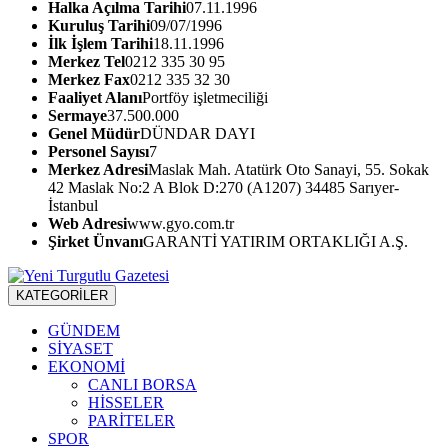
Halka Açılma Tarihi
07.11.1996
Kuruluş Tarihi
09/07/1996
İlk İşlem Tarihi
18.11.1996
Merkez Tel
0212 335 30 95
Merkez Fax
0212 335 32 30
Faaliyet Alanı
Portföy işletmeciliği
Sermaye
37.500.000
Genel Müdür
DÜNDAR DAYI
Personel Sayısı
7
Merkez Adresi
Maslak Mah. Atatürk Oto Sanayi, 55. Sokak
42 Maslak No:2 A Blok D:270 (A1207) 34485 Sarıyer-
İstanbul
Web Adresi
www.gyo.com.tr
Şirket Ünvanı
GARANTİ YATIRIM ORTAKLIĞI A.Ş.
KATEGORİLER
GÜNDEM
SİYASET
EKONOMİ
CANLI BORSA
HİSSELER
PARİTELER
SPOR