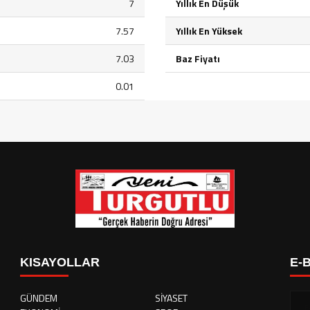
7
Yıllık En Düşük
7.57
Yıllık En Yüksek
7.03
Baz Fiyatı
0.01
KISAYOLLAR
E-
GÜNDEM
SİYASET