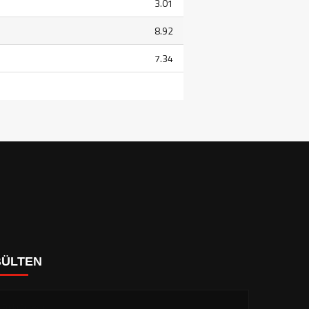
3.01
8.92
7.34
BÜLTEN