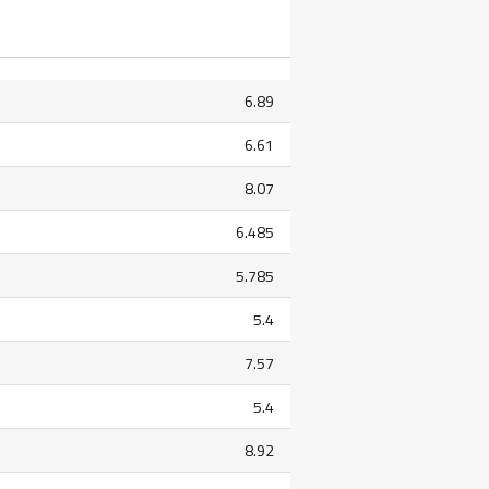
6.89
6.61
8.07
6.485
5.785
5.4
7.57
5.4
8.92