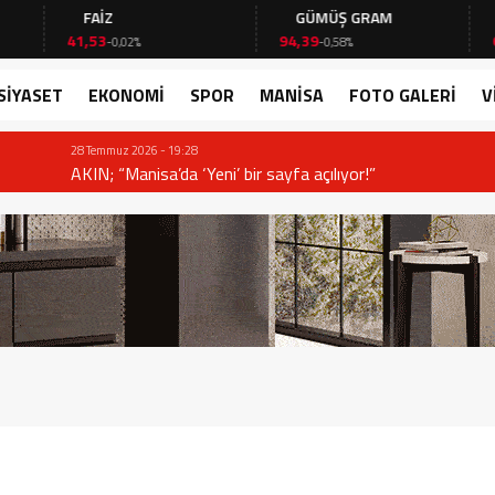
FAİZ
GÜMÜŞ GRAM
BIT
41,53
94,39
64.46
-0,02%
-0,58%
SİYASET
EKONOMİ
SPOR
MANİSA
FOTO GALERİ
V
or!”