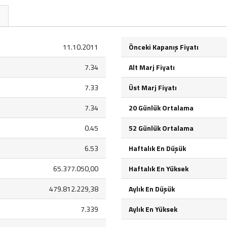
11.10.2011
Önceki Kapanış Fiyatı
7.34
Alt Marj Fiyatı
7.33
Üst Marj Fiyatı
7.34
20 Günlük Ortalama
0.45
52 Günlük Ortalama
6.53
Haftalık En Düşük
65.377.050,00
Haftalık En Yüksek
479.812.229,38
Aylık En Düşük
7.339
Aylık En Yüksek