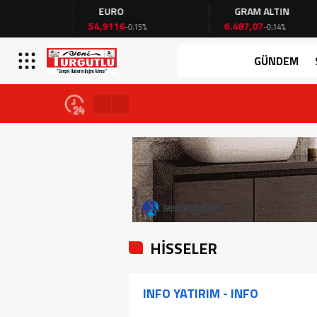
EURO
GRAM ALTIN
54,9116
6.487,07
-0,15%
-0,14%
GÜNDEM
28 Temmuz 2026 - 19:28
AKIN; “Manisa’da ‘Yeni’ bir sayfa açılıy
HİSSELER
INFO YATIRIM - INFO