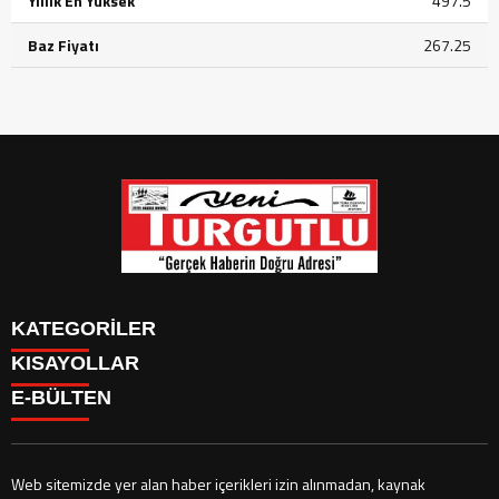
Yıllık En Yüksek
497.5
Baz Fiyatı
267.25
KATEGORİLER
KISAYOLLAR
GÜNDEM
E-BÜLTEN
SİYASET
GÜNDEM
EKONOMİ
SİYASET
EKONOMİ
CANLI BORSA
Web sitemizde yer alan haber içerikleri izin alınmadan, kaynak