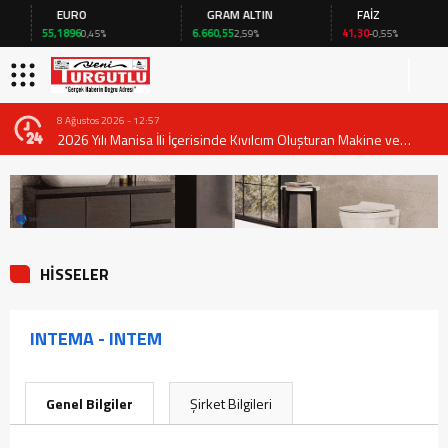
EURO
GRAM ALTIN
FAİZ
55,1896
6.660,55
41,30
0,45%
2,59%
-0,55%
8 Ağustos 2026 - 12:57
2026 Yılı Manisa İli İçerisinde Kıvılcım Oluşturan Makine ve
Ekipmanların Kullanımında Alınması Gereken Tedbirlere İlişkin
Valilik Genel Emri
HİSSELER
INTEMA - INTEM
Genel Bilgiler
Şirket Bilgileri