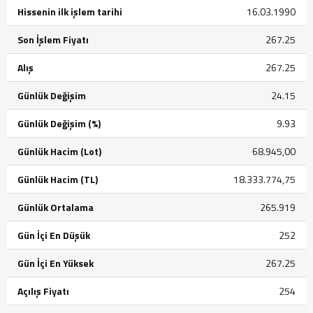
Hissenin ilk işlem tarihi
16.03.1990
Son İşlem Fiyatı
267.25
Alış
267.25
Günlük Değişim
24.15
Günlük Değişim (%)
9.93
Günlük Hacim (Lot)
68.945,00
Günlük Hacim (TL)
18.333.774,75
Günlük Ortalama
265.919
Gün İçi En Düşük
252
Gün İçi En Yüksek
267.25
Açılış Fiyatı
254