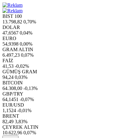
BIST 100
13.798,82
0,70%
DOLAR
47,6567
0,04%
EURO
54,9398
0,00%
GRAM ALTIN
6.497,23
0,07%
FAİZ
41,53
-0,02%
GÜMÜŞ GRAM
94,24
0,03%
BITCOIN
64.308,00
-0,13%
GBP/TRY
64,1451
-0,07%
EUR/USD
1,1524
-0,01%
BRENT
82,49
3,83%
ÇEYREK ALTIN
10.622,96
0,07%