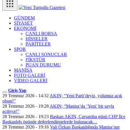
GÜNDEM
SİYASET
EKONOMİ
CANLI BORSA
HİSSELER
PARİTELER
SPOR
CANLI SONUÇLAR
FİKSTÜR
PUAN DURUMU
MANİSA
FOTO GALERİ
VİDEO GALERİ
Giriş Yap
29 Temmuz 2026 - 14:32
AKIN; “Yeni Parti’deyiz, yolumuz açık
olsun!”
28 Temmuz 2026 - 19:28
AKIN; “Manisa’da ‘Yeni’ bir sayfa
açılıyor!”
28 Temmuz 2026 - 19:23
Başkan AKIN, Çarşamba günü CHP İlçe
Başkanlığı önünde değerlendirmelerde bulunacak…
28 Temmuz 2026 - 19:16
Vali Özkan Başkanlığında Manisa’nın