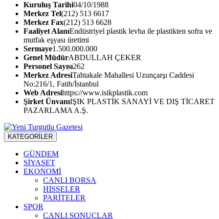
Kuruluş Tarihi
04/10/1988
Merkez Tel
(212) 513 6617
Merkez Fax
(212) 513 6628
Faaliyet Alanı
Endüstriyel plastik levha ile plastikten sofra ve
mutfak eşyası üretimi
Sermaye
1.500.000.000
Genel Müdür
ABDULLAH ÇEKER
Personel Sayısı
262
Merkez Adresi
Tahtakale Mahallesi Uzunçarşı Caddesi
No:216/1, Fatih/İstanbul
Web Adresi
https://www.isikplastik.com
Şirket Ünvanı
IŞIK PLASTİK SANAYİ VE DIŞ TİCARET
PAZARLAMA A.Ş.
KATEGORİLER
GÜNDEM
SİYASET
EKONOMİ
CANLI BORSA
HİSSELER
PARİTELER
SPOR
CANLI SONUÇLAR