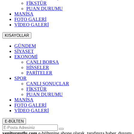
FİKSTÜR
PUAN DURUMU
MANİSA
FOTO GALERİ
VİDEO GALERİ
KISAYOLLAR
GÜNDEM
SİYASET
EKONOMİ
CANLI BORSA
HİSSELER
PARİTELER
SPOR
CANLI SONUÇLAR
FİKSTÜR
PUAN DURUMU
MANİSA
FOTO GALERİ
VİDEO GALERİ
E-BÜLTEN
yeniturgutlu.com
e-bültenine abone olarak, tarafınıza haber, duyuru