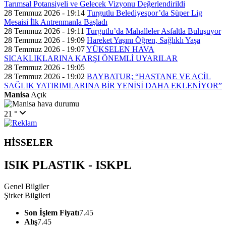
Tarımsal Potansiyeli ve Gelecek Vizyonu Değerlendirildi
28 Temmuz 2026 - 19:14
Turgutlu Belediyespor’da Süper Lig
Mesaisi İlk Antrenmanla Başladı
28 Temmuz 2026 - 19:11
Turgutlu’da Mahalleler Asfaltla Buluşuyor
28 Temmuz 2026 - 19:09
Hareket Yaşını Öğren, Sağlıklı Yaşa
28 Temmuz 2026 - 19:07
YÜKSELEN HAVA
SICAKLIKLARINA KARŞI ÖNEMLİ UYARILAR
28 Temmuz 2026 - 19:05
28 Temmuz 2026 - 19:02
BAYBATUR; “HASTANE VE ACİL
SAĞLIK YATIRIMLARINA BİR YENİSİ DAHA EKLENİYOR”
Manisa
Açık
21 °
HİSSELER
ISIK PLASTIK - ISKPL
Genel Bilgiler
Şirket Bilgileri
Son İşlem Fiyatı
7.45
Alış
7.45