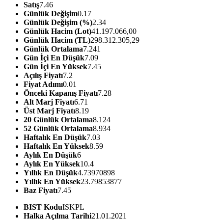
Satış
7.46
Günlük Değişim
0.17
Günlük Değişim (%)
2.34
Günlük Hacim (Lot)
41.197.066,00
Günlük Hacim (TL)
298.312.305,29
Günlük Ortalama
7.241
Gün İçi En Düşük
7.09
Gün İçi En Yüksek
7.45
Açılış Fiyatı
7.2
Fiyat Adımı
0.01
Önceki Kapanış Fiyatı
7.28
Alt Marj Fiyatı
6.71
Üst Marj Fiyatı
8.19
20 Günlük Ortalama
8.124
52 Günlük Ortalama
8.934
Haftalık En Düşük
7.03
Haftalık En Yüksek
8.59
Aylık En Düşük
6
Aylık En Yüksek
10.4
Yıllık En Düşük
4.73970898
Yıllık En Yüksek
23.79853877
Baz Fiyatı
7.45
BIST Kodu
ISKPL
Halka Açılma Tarihi
21.01.2021