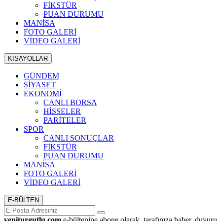
FİKSTÜR
PUAN DURUMU
MANİSA
FOTO GALERİ
VİDEO GALERİ
KISAYOLLAR
GÜNDEM
SİYASET
EKONOMİ
CANLI BORSA
HİSSELER
PARİTELER
SPOR
CANLI SONUÇLAR
FİKSTÜR
PUAN DURUMU
MANİSA
FOTO GALERİ
VİDEO GALERİ
E-BÜLTEN
yeniturgutlu.com
e-bültenine abone olarak, tarafınıza haber, duyuru