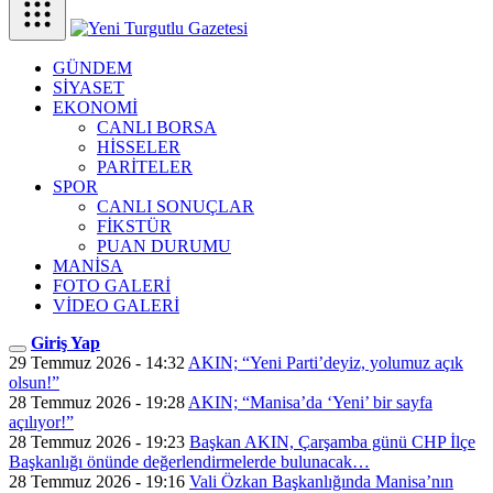
GÜNDEM
SİYASET
EKONOMİ
CANLI BORSA
HİSSELER
PARİTELER
SPOR
CANLI SONUÇLAR
FİKSTÜR
PUAN DURUMU
MANİSA
FOTO GALERİ
VİDEO GALERİ
Giriş Yap
29 Temmuz 2026 - 14:32
AKIN; “Yeni Parti’deyiz, yolumuz açık
olsun!”
28 Temmuz 2026 - 19:28
AKIN; “Manisa’da ‘Yeni’ bir sayfa
açılıyor!”
28 Temmuz 2026 - 19:23
Başkan AKIN, Çarşamba günü CHP İlçe
Başkanlığı önünde değerlendirmelerde bulunacak…
28 Temmuz 2026 - 19:16
Vali Özkan Başkanlığında Manisa’nın