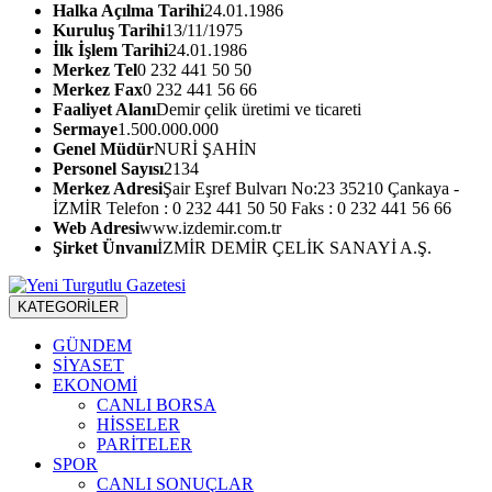
Halka Açılma Tarihi
24.01.1986
Kuruluş Tarihi
13/11/1975
İlk İşlem Tarihi
24.01.1986
Merkez Tel
0 232 441 50 50
Merkez Fax
0 232 441 56 66
Faaliyet Alanı
Demir çelik üretimi ve ticareti
Sermaye
1.500.000.000
Genel Müdür
NURİ ŞAHİN
Personel Sayısı
2134
Merkez Adresi
Şair Eşref Bulvarı No:23 35210 Çankaya -
İZMİR Telefon : 0 232 441 50 50 Faks : 0 232 441 56 66
Web Adresi
www.izdemir.com.tr
Şirket Ünvanı
İZMİR DEMİR ÇELİK SANAYİ A.Ş.
KATEGORİLER
GÜNDEM
SİYASET
EKONOMİ
CANLI BORSA
HİSSELER
PARİTELER
SPOR
CANLI SONUÇLAR