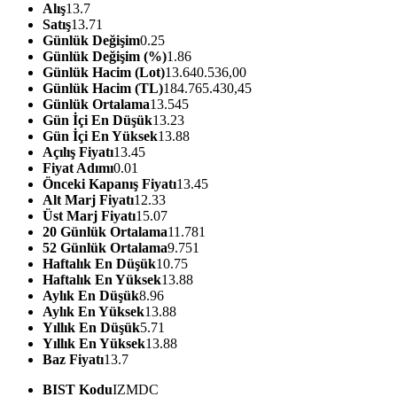
Alış
13.7
Satış
13.71
Günlük Değişim
0.25
Günlük Değişim (%)
1.86
Günlük Hacim (Lot)
13.640.536,00
Günlük Hacim (TL)
184.765.430,45
Günlük Ortalama
13.545
Gün İçi En Düşük
13.23
Gün İçi En Yüksek
13.88
Açılış Fiyatı
13.45
Fiyat Adımı
0.01
Önceki Kapanış Fiyatı
13.45
Alt Marj Fiyatı
12.33
Üst Marj Fiyatı
15.07
20 Günlük Ortalama
11.781
52 Günlük Ortalama
9.751
Haftalık En Düşük
10.75
Haftalık En Yüksek
13.88
Aylık En Düşük
8.96
Aylık En Yüksek
13.88
Yıllık En Düşük
5.71
Yıllık En Yüksek
13.88
Baz Fiyatı
13.7
BIST Kodu
IZMDC