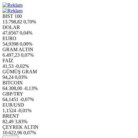
BIST 100
13.798,82
0,70%
DOLAR
47,6567
0,04%
EURO
54,9398
0,00%
GRAM ALTIN
6.497,23
0,07%
FAİZ
41,53
-0,02%
GÜMÜŞ GRAM
94,24
0,03%
BITCOIN
64.308,00
-0,13%
GBP/TRY
64,1451
-0,07%
EUR/USD
1,1524
-0,01%
BRENT
82,49
3,83%
ÇEYREK ALTIN
10.622,96
0,07%