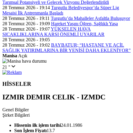
Tarımsal Potansiyeli ve Gelecek Vizyonu Değerlendirildi
28 Temmuz 2026 - 19:14
Turgutlu Belediyespor’da Süper Lig
Mesaisi İlk Antrenmanla Başladı
28 Temmuz 2026 - 19:11
Turgutlu’da Mahalleler Asfaltla Buluşuyor
28 Temmuz 2026 - 19:09
Hareket Yaşını Öğren, Sağlıklı Yaşa
28 Temmuz 2026 - 19:07
YÜKSELEN HAVA
SICAKLIKLARINA KARŞI ÖNEMLİ UYARILAR
28 Temmuz 2026 - 19:05
28 Temmuz 2026 - 19:02
BAYBATUR; “HASTANE VE ACİL
SAĞLIK YATIRIMLARINA BİR YENİSİ DAHA EKLENİYOR”
Manisa
Açık
21 °
HİSSELER
IZMIR DEMIR CELIK - IZMDC
Genel Bilgiler
Şirket Bilgileri
Hissenin ilk işlem tarihi
24.01.1986
Son İşlem Fiyatı
13.7