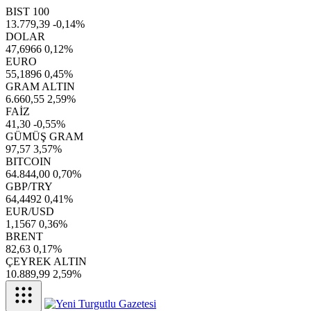
BIST 100
13.779,39
-0,14%
DOLAR
47,6966
0,12%
EURO
55,1896
0,45%
GRAM ALTIN
6.660,55
2,59%
FAİZ
41,30
-0,55%
GÜMÜŞ GRAM
97,57
3,57%
BITCOIN
64.844,00
0,70%
GBP/TRY
64,4492
0,41%
EUR/USD
1,1567
0,36%
BRENT
82,63
0,17%
ÇEYREK ALTIN
10.889,99
2,59%