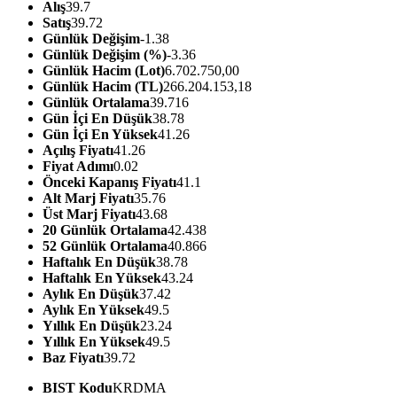
Alış
39.7
Satış
39.72
Günlük Değişim
-1.38
Günlük Değişim (%)
-3.36
Günlük Hacim (Lot)
6.702.750,00
Günlük Hacim (TL)
266.204.153,18
Günlük Ortalama
39.716
Gün İçi En Düşük
38.78
Gün İçi En Yüksek
41.26
Açılış Fiyatı
41.26
Fiyat Adımı
0.02
Önceki Kapanış Fiyatı
41.1
Alt Marj Fiyatı
35.76
Üst Marj Fiyatı
43.68
20 Günlük Ortalama
42.438
52 Günlük Ortalama
40.866
Haftalık En Düşük
38.78
Haftalık En Yüksek
43.24
Aylık En Düşük
37.42
Aylık En Yüksek
49.5
Yıllık En Düşük
23.24
Yıllık En Yüksek
49.5
Baz Fiyatı
39.72
BIST Kodu
KRDMA