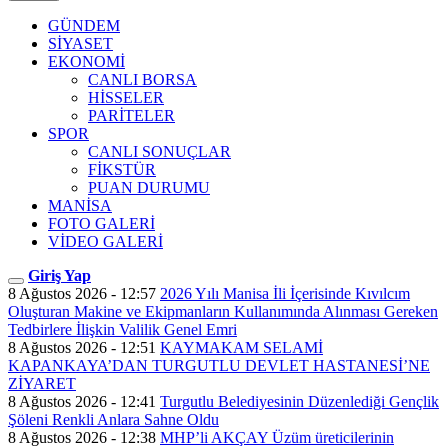
GÜNDEM
SİYASET
EKONOMİ
CANLI BORSA
HİSSELER
PARİTELER
SPOR
CANLI SONUÇLAR
FİKSTÜR
PUAN DURUMU
MANİSA
FOTO GALERİ
VİDEO GALERİ
Giriş Yap
8 Ağustos 2026 - 12:57
2026 Yılı Manisa İli İçerisinde Kıvılcım
Oluşturan Makine ve Ekipmanların Kullanımında Alınması Gereken
Tedbirlere İlişkin Valilik Genel Emri
8 Ağustos 2026 - 12:51
KAYMAKAM SELAMİ
KAPANKAYA’DAN TURGUTLU DEVLET HASTANESİ’NE
ZİYARET
8 Ağustos 2026 - 12:41
Turgutlu Belediyesinin Düzenlediği Gençlik
Şöleni Renkli Anlara Sahne Oldu
8 Ağustos 2026 - 12:38
MHP’li AKÇAY Üzüm üreticilerinin