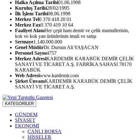
Halka Açılma Tarihi
01.06.1998
Kuruluş Tarihi
28/02/1995
İlk İşlem Tarihi
08.06.1998
Merkez Tel
0 370 418 20 01
Merkez Fax
0 370 419 10 64
Faaliyet Alanı
Her çeşit ham demir ve çelik mamullerinin,
kok ve kok yan ürünlerinin imali ve satışı
Sermaye
1.140.000.000
Genel Müdür
Dr. Dursun Ali YAŞACAN
Personel Sayısı
4757
Merkez Adresi
KARDEMİR KARABÜK DEMİR ÇELİK
SANAYİ VE TİCARET A.Ş. FABRİKA SAHASI 78170
KARABÜK
Web Adresi
www.kardemir.com
Şirket Ünvanı
KARDEMİR KARABÜK DEMİR ÇELİK
SANAYİ VE TİCARET A.Ş.
KATEGORİLER
GÜNDEM
SİYASET
EKONOMİ
CANLI BORSA
HİSSELER