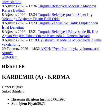
sözcüsü oldu
8 Ağustos 2026 - 12:36
Turgutlu Belediyesi Meclisi 7 Maddeyi
Karara Bağladı
8 Ağustos 2026 - 12:34
Turgutlu Belediyespor’un Süper Lig
Yolculuğu Başlıyor: Fikstür Belli Oldu
8 Ağustos 2026 - 12:23
Turgutlu Zabıtası ve Trafik Ekiplerinden
İşgal Denetimi
8 Ağustos 2026 - 12:21
Turgutlu Belediyesi Bünyesinde İlk Kez
Açılan Yetişkin Erkek Yüzme Kursunda 2. Dönem Başladı
8 Ağustos 2026 - 12:19
Uyuşturucu Madde ile Mücadelede 3 şahıs
yakalandı…
29 Temmuz 2026 - 14:32
AKIN; “Yeni Parti’deyiz, yolumuz açık
olsun!”
HİSSELER
KARDEMIR (A) - KRDMA
Genel Bilgiler
Şirket Bilgileri
Hissenin ilk işlem tarihi
08.06.1998
Son İşlem Fiyatı
39.72