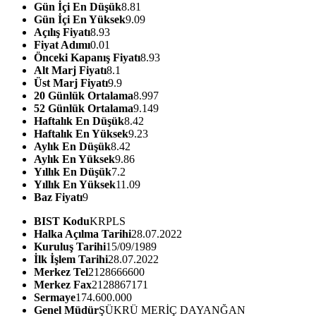
Gün İçi En Düşük
8.81
Gün İçi En Yüksek
9.09
Açılış Fiyatı
8.93
Fiyat Adımı
0.01
Önceki Kapanış Fiyatı
8.93
Alt Marj Fiyatı
8.1
Üst Marj Fiyatı
9.9
20 Günlük Ortalama
8.997
52 Günlük Ortalama
9.149
Haftalık En Düşük
8.42
Haftalık En Yüksek
9.23
Aylık En Düşük
8.42
Aylık En Yüksek
9.86
Yıllık En Düşük
7.2
Yıllık En Yüksek
11.09
Baz Fiyatı
9
BIST Kodu
KRPLS
Halka Açılma Tarihi
28.07.2022
Kuruluş Tarihi
15/09/1989
İlk İşlem Tarihi
28.07.2022
Merkez Tel
2128666600
Merkez Fax
2128867171
Sermaye
174.600.000
Genel Müdür
ŞÜKRÜ MERİÇ DAYANĞAN