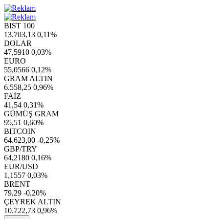
BIST 100
13.703,13
0,11%
DOLAR
47,5910
0,03%
EURO
55,0566
0,12%
GRAM ALTIN
6.558,25
0,96%
FAİZ
41,54
0,31%
GÜMÜŞ GRAM
95,51
0,60%
BITCOIN
64.623,00
-0,25%
GBP/TRY
64,2180
0,16%
EUR/USD
1,1557
0,03%
BRENT
79,29
-0,20%
ÇEYREK ALTIN
10.722,73
0,96%