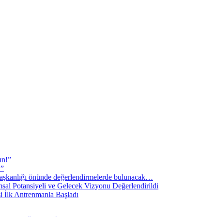
un!”
!”
şkanlığı önünde değerlendirmelerde bulunacak…
sal Potansiyeli ve Gelecek Vizyonu Değerlendirildi
i İlk Antrenmanla Başladı