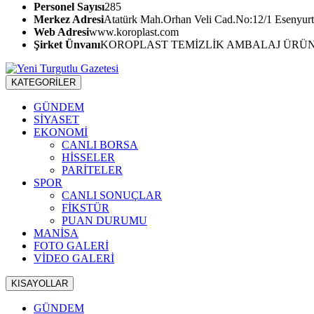
Personel Sayısı
285
Merkez Adresi
Atatürk Mah.Orhan Veli Cad.No:12/1 Esenyurt 
Web Adresi
www.koroplast.com
Şirket Ünvanı
KOROPLAST TEMİZLİK AMBALAJ ÜRÜNLE
KATEGORİLER
GÜNDEM
SİYASET
EKONOMİ
CANLI BORSA
HİSSELER
PARİTELER
SPOR
CANLI SONUÇLAR
FİKSTÜR
PUAN DURUMU
MANİSA
FOTO GALERİ
VİDEO GALERİ
KISAYOLLAR
GÜNDEM