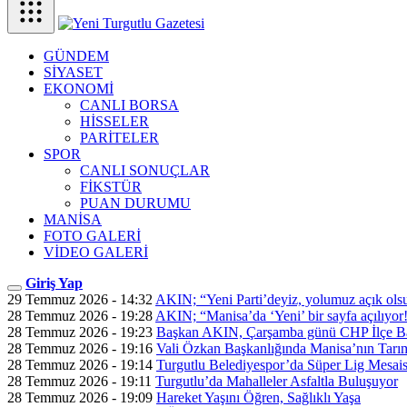
GÜNDEM
SİYASET
EKONOMİ
CANLI BORSA
HİSSELER
PARİTELER
SPOR
CANLI SONUÇLAR
FİKSTÜR
PUAN DURUMU
MANİSA
FOTO GALERİ
VİDEO GALERİ
Giriş Yap
29 Temmuz 2026 - 14:32
AKIN; “Yeni Parti’deyiz, yolumuz açık ols
28 Temmuz 2026 - 19:28
AKIN; “Manisa’da ‘Yeni’ bir sayfa açılıyor
28 Temmuz 2026 - 19:23
Başkan AKIN, Çarşamba günü CHP İlçe Ba
28 Temmuz 2026 - 19:16
Vali Özkan Başkanlığında Manisa’nın Tarım
28 Temmuz 2026 - 19:14
Turgutlu Belediyespor’da Süper Lig Mesais
28 Temmuz 2026 - 19:11
Turgutlu’da Mahalleler Asfaltla Buluşuyor
28 Temmuz 2026 - 19:09
Hareket Yaşını Öğren, Sağlıklı Yaşa