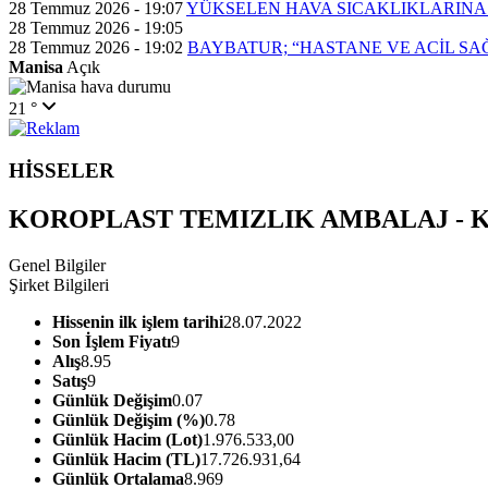
28 Temmuz 2026 - 19:07
YÜKSELEN HAVA SICAKLIKLARINA
28 Temmuz 2026 - 19:05
28 Temmuz 2026 - 19:02
BAYBATUR; “HASTANE VE ACİL SA
Manisa
Açık
21 °
HİSSELER
KOROPLAST TEMIZLIK AMBALAJ - 
Genel Bilgiler
Şirket Bilgileri
Hissenin ilk işlem tarihi
28.07.2022
Son İşlem Fiyatı
9
Alış
8.95
Satış
9
Günlük Değişim
0.07
Günlük Değişim (%)
0.78
Günlük Hacim (Lot)
1.976.533,00
Günlük Hacim (TL)
17.726.931,64
Günlük Ortalama
8.969