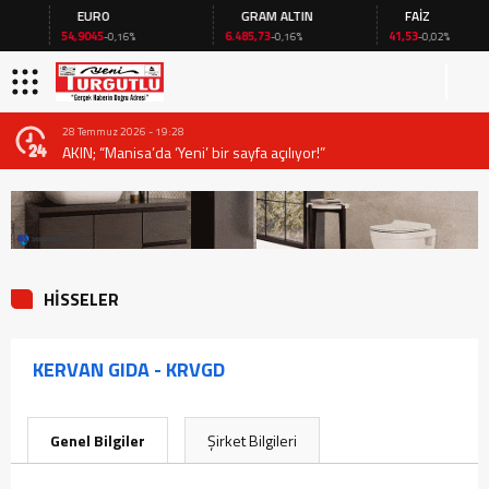
EURO
GRAM ALTIN
FAİZ
54,9045
6.485,73
41,53
-0,16%
-0,16%
-0,02%
28 Temmuz 2026 - 19:28
AKIN; “Manisa’da ‘Yeni’ bir sayfa açılıyor!”
HİSSELER
KERVAN GIDA - KRVGD
Genel Bilgiler
Şirket Bilgileri