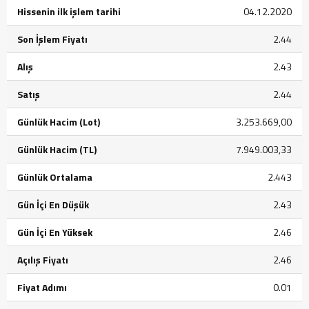
Hissenin ilk işlem tarihi
04.12.2020
Son İşlem Fiyatı
2.44
Alış
2.43
Satış
2.44
Günlük Hacim (Lot)
3.253.669,00
Günlük Hacim (TL)
7.949.003,33
Günlük Ortalama
2.443
Gün İçi En Düşük
2.43
Gün İçi En Yüksek
2.46
Açılış Fiyatı
2.46
Fiyat Adımı
0.01