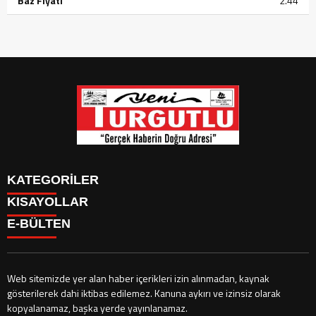
Baz Fiyatı
2.44
KATEGORİLER
KISAYOLLAR
GÜNDEM
E-BÜLTEN
SİYASET
GÜNDEM
EKONOMİ
SİYASET
EKONOMİ
CANLI BORSA
Web sitemizde yer alan haber içerikleri izin alınmadan, kaynak
HİSSELER
gösterilerek dahi iktibas edilemez. Kanuna aykırı ve izinsiz olarak
CANLI BORSA
yeniturgutlu.com
e-bültenine abone olarak, tarafınıza haber, duyuru
PARİTELER
kopyalanamaz, başka yerde yayınlanamaz.
HİSSELER
ve kampanya içerikli e-postaların gönderilmesini kabul etmiş olursunuz.