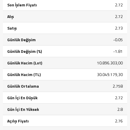
Son İşlem Fiyatı
2.72
Alış
2.72
Satış
2.73
Günlük Değişim
-0.05
Günlük Değişim (%)
-1.81
Günlük Hacim (Lot)
10.896.303,00
Günlük Hacim (TL)
30.049.179,30
Günlük Ortalama
2.758
Gün İçi En Düşük
2.72
Gün İçi En Yüksek
2.8
Açılış Fiyatı
2.76