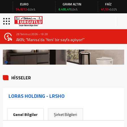
EURO
GRAM ALTIN
FAİZ
54,9212
6.495,47
41,53
-0,04%
0,04%
-0,02%
28 Temmuz 2026 - 19:28
AKIN; “Manisa’da ‘Yeni’ bir sayfa açılıyor!”
HİSSELER
LORAS HOLDING - LRSHO
Genel Bilgiler
Şirket Bilgileri