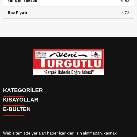
Yıllık En Yüksek
6.82
Baz Fiyatı
2.72
KATEGORİLER
KISAYOLLAR
GÜNDEM
E-BÜLTEN
SİYASET
GÜNDEM
EKONOMİ
SİYASET
EKONOMİ
CANLI BORSA
Web sitemizde yer alan haber içerikleri izin alınmadan, kaynak