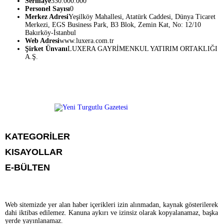
Sermaye
330.000.000
Personel Sayısı
0
Merkez Adresi
Yeşilköy Mahallesi, Atatürk Caddesi, Dünya Ticaret
Merkezi, EGS Business Park, B3 Blok, Zemin Kat, No: 12/10
Bakırköy-İstanbul
Web Adresi
www.luxera.com.tr
Şirket Ünvanı
LUXERA GAYRİMENKUL YATIRIM ORTAKLIĞI
A.Ş.
KATEGORİLER
KISAYOLLAR
GÜNDEM
E-BÜLTEN
SİYASET
GÜNDEM
EKONOMİ
SİYASET
EKONOMİ
CANLI BORSA
HİSSELER
Web sitemizde yer alan haber içerikleri izin alınmadan, kaynak gösterilerek
CANLI BORSA
PARİTELER
dahi iktibas edilemez. Kanuna aykırı ve izinsiz olarak kopyalanamaz, başka
HİSSELER
SPOR
yeniturgutlu.com
e-bültenine abone olarak, tarafınıza haber, duyuru ve
yerde yayınlanamaz.