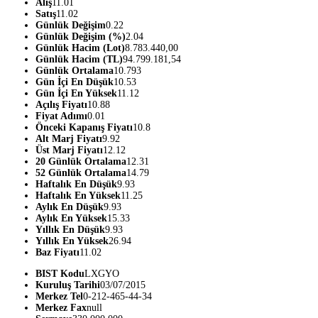
Alış
11.01
Satış
11.02
Günlük Değişim
0.22
Günlük Değişim (%)
2.04
Günlük Hacim (Lot)
8.783.440,00
Günlük Hacim (TL)
94.799.181,54
Günlük Ortalama
10.793
Gün İçi En Düşük
10.53
Gün İçi En Yüksek
11.12
Açılış Fiyatı
10.88
Fiyat Adımı
0.01
Önceki Kapanış Fiyatı
10.8
Alt Marj Fiyatı
9.92
Üst Marj Fiyatı
12.12
20 Günlük Ortalama
12.31
52 Günlük Ortalama
14.79
Haftalık En Düşük
9.93
Haftalık En Yüksek
11.25
Aylık En Düşük
9.93
Aylık En Yüksek
15.33
Yıllık En Düşük
9.93
Yıllık En Yüksek
26.94
Baz Fiyatı
11.02
BIST Kodu
LXGYO
Kuruluş Tarihi
03/07/2015
Merkez Tel
0-212-465-44-34
Merkez Fax
null