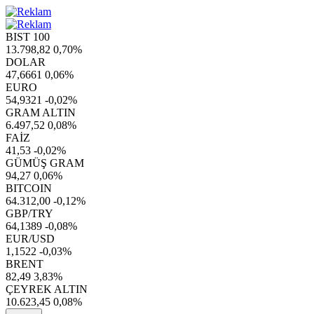
BIST 100
13.798,82
0,70%
DOLAR
47,6661
0,06%
EURO
54,9321
-0,02%
GRAM ALTIN
6.497,52
0,08%
FAİZ
41,53
-0,02%
GÜMÜŞ GRAM
94,27
0,06%
BITCOIN
64.312,00
-0,12%
GBP/TRY
64,1389
-0,08%
EUR/USD
1,1522
-0,03%
BRENT
82,49
3,83%
ÇEYREK ALTIN
10.623,45
0,08%