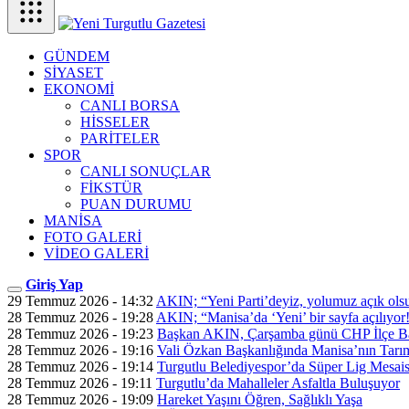
GÜNDEM
SİYASET
EKONOMİ
CANLI BORSA
HİSSELER
PARİTELER
SPOR
CANLI SONUÇLAR
FİKSTÜR
PUAN DURUMU
MANİSA
FOTO GALERİ
VİDEO GALERİ
Giriş Yap
29 Temmuz 2026 - 14:32
AKIN; “Yeni Parti’deyiz, yolumuz açık ols
28 Temmuz 2026 - 19:28
AKIN; “Manisa’da ‘Yeni’ bir sayfa açılıyor
28 Temmuz 2026 - 19:23
Başkan AKIN, Çarşamba günü CHP İlçe Ba
28 Temmuz 2026 - 19:16
Vali Özkan Başkanlığında Manisa’nın Tarım
28 Temmuz 2026 - 19:14
Turgutlu Belediyespor’da Süper Lig Mesais
28 Temmuz 2026 - 19:11
Turgutlu’da Mahalleler Asfaltla Buluşuyor
28 Temmuz 2026 - 19:09
Hareket Yaşını Öğren, Sağlıklı Yaşa