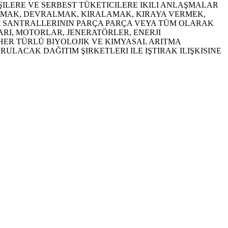
KIŞILERE VE SERBEST TÜKETICILERE IKILI ANLAŞMALAR
ALMAK, DEVRALMAK, KIRALAMAK, KIRAYA VERMEK,
JI SANTRALLERININ PARÇA PARÇA VEYA TÜM OLARAK
LARI, MOTORLAR, JENERATÖRLER, ENERJI
, HER TÜRLÜ BIYOLOJIK VE KIMYASAL ARITMA
ULACAK DAĞITIM ŞIRKETLERI ILE IŞTIRAK ILIŞKISINE