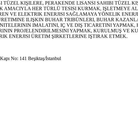
BI TÜZEL KIŞILERE, PERAKENDE LISANSI SAHIBI TÜZEL 
EK AMACIYLA HER TÜRLÜ TESISI KURMAK, IŞLETMEYE 
EREN VE ELEKTRIK ENERJISI SAĞLAMAYA YÖNELIK ENER
I ÜRETIMINE ILIŞKIN BUHAR TRIBÜNLERI, BUHAR KAZAN
NITELERININ IMALATINI, IÇ VE DIŞ TICARETINI YAPMAK
RININ PROJELENDIRILMESINI YAPMAK, KURULMUŞ VE KUR
 ENERJISI ÜRETIM ŞIRKETLERINE IŞTIRAK ETMEK.
Kapı No: 141 Beşiktaş/İstanbul