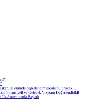
un!”
!”
şkanlığı önünde değerlendirmelerde bulunacak…
sal Potansiyeli ve Gelecek Vizyonu Değerlendirildi
i İlk Antrenmanla Başladı