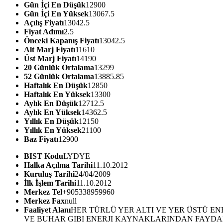
Gün İçi En Düşük
12900
Gün İçi En Yüksek
13067.5
Açılış Fiyatı
13042.5
Fiyat Adımı
2.5
Önceki Kapanış Fiyatı
13042.5
Alt Marj Fiyatı
11610
Üst Marj Fiyatı
14190
20 Günlük Ortalama
13299
52 Günlük Ortalama
13885.85
Haftalık En Düşük
12850
Haftalık En Yüksek
13300
Aylık En Düşük
12712.5
Aylık En Yüksek
14362.5
Yıllık En Düşük
12150
Yıllık En Yüksek
21100
Baz Fiyatı
12900
BIST Kodu
LYDYE
Halka Açılma Tarihi
11.10.2012
Kuruluş Tarihi
24/04/2009
İlk İşlem Tarihi
11.10.2012
Merkez Tel
+905338959960
Merkez Fax
null
Faaliyet Alanı
HER TÜRLÜ YER ALTI VE YER ÜSTÜ EN
VE BUHAR GIBI ENERJI KAYNAKLARINDAN FAYDALA