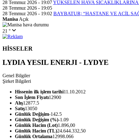
28 Temmuz 2026 - 19:07
YÜKSELEN HAVA SICAKLIKLARINA
28 Temmuz 2026 - 19:05
28 Temmuz 2026 - 19:02
BAYBATUR; “HASTANE VE ACİL SA
Manisa
Açık
21 °
HİSSELER
LYDIA YESIL ENERJI - LYDYE
Genel Bilgiler
Şirket Bilgileri
Hissenin ilk işlem tarihi
11.10.2012
Son İşlem Fiyatı
12900
Alış
12877.5
Satış
13050
Günlük Değişim
-142.5
Günlük Değişim (%)
-1.09
Günlük Hacim (Lot)
1.896,00
Günlük Hacim (TL)
24.644.332,50
Günlük Ortalama
12998.066