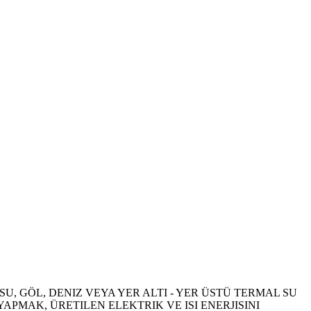
U, GÖL, DENIZ VEYA YER ALTI - YER ÜSTÜ TERMAL SU
APMAK, ÜRETILEN ELEKTRIK VE ISI ENERJISINI