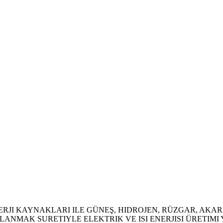
ERJI KAYNAKLARI ILE GÜNEŞ, HIDROJEN, RÜZGAR, AKARS
NMAK SURETIYLE ELEKTRIK VE ISI ENERJISI ÜRETIMI Y