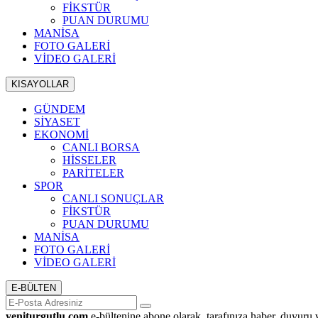
FİKSTÜR
PUAN DURUMU
MANİSA
FOTO GALERİ
VİDEO GALERİ
KISAYOLLAR
GÜNDEM
SİYASET
EKONOMİ
CANLI BORSA
HİSSELER
PARİTELER
SPOR
CANLI SONUÇLAR
FİKSTÜR
PUAN DURUMU
MANİSA
FOTO GALERİ
VİDEO GALERİ
E-BÜLTEN
yeniturgutlu.com
e-bültenine abone olarak, tarafınıza haber, duyuru 