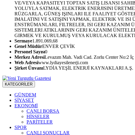
VE/VEYA KAPASITEYI TOPTAN SATIŞ LISANSI SAHI
YOLUYLA SATMAK, ELEKTRIK ENERJISINI ÜRETM
RÜZGARLA, GÜNEŞ IŞINLARI ILE FAALIYET GÖST
IMALATINI VE SATIŞINI YAPMAK, ELEKTRIK VE IS
ENSTRÜMANLARI, FILTRELER, ISI GERI KAZANIM Ü
SISTEMLERI ATIKLARININ GERI KAZANIM ÜNITELE
GIRMEK VE KURULMUŞ VEYA KURULACAK ELEKTRIK
Sermaye
1.891.069,68
Genel Müdür
ENVER ÇEVİK
Personel Sayısı
0
Merkez Adresi
Levazım Mah. Vadi Cad. Zorlu Center No:2 İç 
Web Adresi
www.lydiayesilenerji.com
Şirket Ünvanı
LYDİA YEŞİL ENERJİ KAYNAKLARI A.Ş.
KATEGORİLER
GÜNDEM
SİYASET
EKONOMİ
CANLI BORSA
HİSSELER
PARİTELER
SPOR
CANLI SONUÇLAR