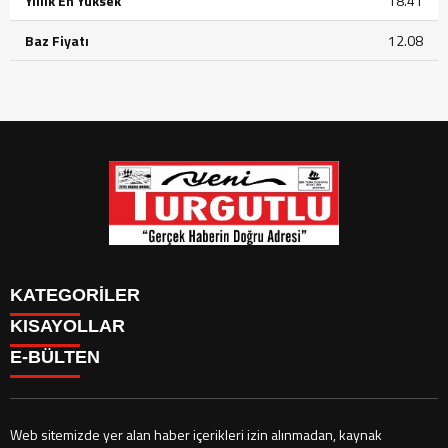
Yıllık En Yüksek
18.41
Baz Fiyatı
12.08
KATEGORİLER
KISAYOLLAR
GÜNDEM
E-BÜLTEN
SİYASET
GÜNDEM
EKONOMİ
SİYASET
EKONOMİ
CANLI BORSA
Web sitemizde yer alan haber içerikleri izin alınmadan, kaynak