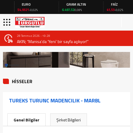
EURO
GRAM ALTIN
FAİZ
54,9321
6.497,52
41,53
-0,02%
0,08%
-0,02%
28 Temmuz 2026 - 19:28
AKIN; “Manisa’da ‘Yeni’ bir sayfa açılıyor!”
HİSSELER
TUREKS TURUNC MADENCILIK - MARBL
Genel Bilgiler
Şirket Bilgileri