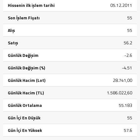
Hissenin ilk işlem tarihi
05.12.2011
Son İşlem Fiyatı
55
Alış
55
Satış
56.2
Günlük Değişim
-2.6
Günlük Değişim (%)
-4.51
Günlük Hacim (Lot)
28.741,00
Günlük Hacim (TL)
1.586.022,60
Günlük Ortalama
55.183
Gün İçi En Düşük
55
Gün İçi En Yüksek
57.6