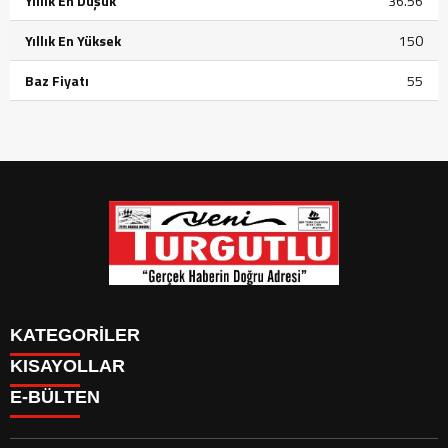
Yıllık En Düşük
36.56
Yıllık En Yüksek
150
Baz Fiyatı
55
KATEGORİLER
KISAYOLLAR
GÜNDEM
E-BÜLTEN
SİYASET
GÜNDEM
EKONOMİ
SİYASET