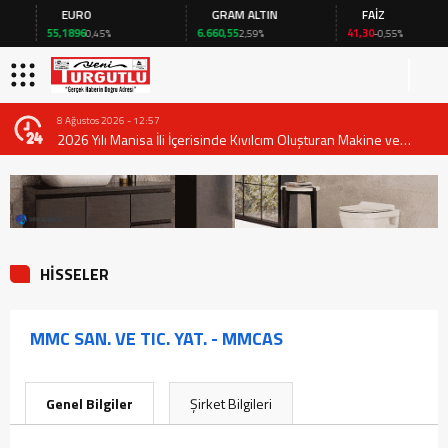
EURO
GRAM ALTIN
FAİZ
55,1896
6.660,55
41,30
0,45%
2,59%
-0,55%
8 Ağustos 2026 - 12:57
2026 Yılı Manisa İli İçerisinde Kıvılcım Oluşturan Makine ve
Ekipmanların Kullanımında Alınması Gereken Tedbirlere İlişkin
Valilik Genel Emri
HİSSELER
MMC SAN. VE TIC. YAT. - MMCAS
Genel Bilgiler
Şirket Bilgileri