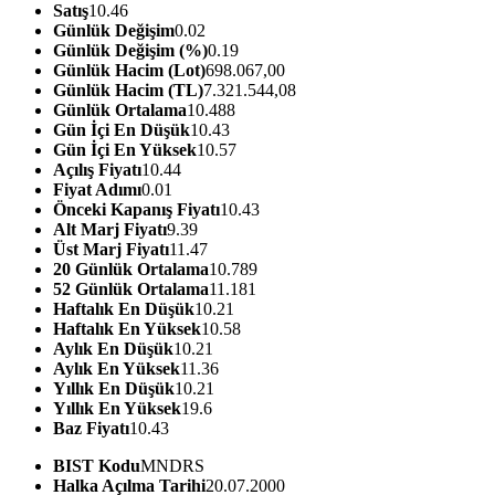
Satış
10.46
Günlük Değişim
0.02
Günlük Değişim (%)
0.19
Günlük Hacim (Lot)
698.067,00
Günlük Hacim (TL)
7.321.544,08
Günlük Ortalama
10.488
Gün İçi En Düşük
10.43
Gün İçi En Yüksek
10.57
Açılış Fiyatı
10.44
Fiyat Adımı
0.01
Önceki Kapanış Fiyatı
10.43
Alt Marj Fiyatı
9.39
Üst Marj Fiyatı
11.47
20 Günlük Ortalama
10.789
52 Günlük Ortalama
11.181
Haftalık En Düşük
10.21
Haftalık En Yüksek
10.58
Aylık En Düşük
10.21
Aylık En Yüksek
11.36
Yıllık En Düşük
10.21
Yıllık En Yüksek
19.6
Baz Fiyatı
10.43
BIST Kodu
MNDRS
Halka Açılma Tarihi
20.07.2000