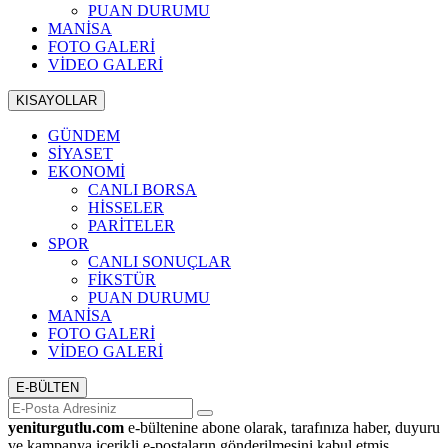
PUAN DURUMU
MANİSA
FOTO GALERİ
VİDEO GALERİ
KISAYOLLAR
GÜNDEM
SİYASET
EKONOMİ
CANLI BORSA
HİSSELER
PARİTELER
SPOR
CANLI SONUÇLAR
FİKSTÜR
PUAN DURUMU
MANİSA
FOTO GALERİ
VİDEO GALERİ
E-BÜLTEN
yeniturgutlu.com
e-bültenine abone olarak, tarafınıza haber, duyuru
ve kampanya içerikli e-postaların gönderilmesini kabul etmiş