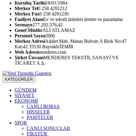
Kuruluş Tarihi
18/01/1984
Merkez Tel
0 258 4291212
Merkez Fax
0 258 4291230
Faaliyet Alanı
Ev ve tekstil ürünleri üretim ve pazarlama
Sermaye
277.292.576,42
Genel Müdür
ALİ ATLAMAZ
Personel Sayısı
2006
Merkez Adresi
Adalet Mah. Manas Bulvarı A Blok No:47
Kat:42 35530 Bayraklı/İZMİR
Web Adresi
menderes.com
Şirket Ünvanı
MENDERES TEKSTİL SANAYİ VE
TİCARET A.Ş.
KATEGORİLER
GÜNDEM
SİYASET
EKONOMİ
CANLI BORSA
HİSSELER
PARİTELER
SPOR
CANLI SONUÇLAR
FİKSTÜR