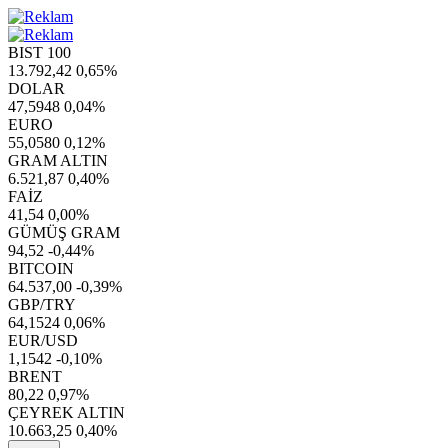
BIST 100
13.792,42
0,65%
DOLAR
47,5948
0,04%
EURO
55,0580
0,12%
GRAM ALTIN
6.521,87
0,40%
FAİZ
41,54
0,00%
GÜMÜŞ GRAM
94,52
-0,44%
BITCOIN
64.537,00
-0,39%
GBP/TRY
64,1524
0,06%
EUR/USD
1,1542
-0,10%
BRENT
80,22
0,97%
ÇEYREK ALTIN
10.663,25
0,40%