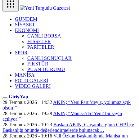
GÜNDEM
SİYASET
EKONOMİ
CANLI BORSA
HİSSELER
PARİTELER
SPOR
CANLI SONUÇLAR
FİKSTÜR
PUAN DURUMU
MANİSA
FOTO GALERİ
VİDEO GALERİ
Giriş Yap
29 Temmuz 2026 - 14:32
AKIN; “Yeni Parti’deyiz, yolumuz açık
olsun!”
28 Temmuz 2026 - 19:28
AKIN; “Manisa’da ‘Yeni’ bir sayfa
açılıyor!”
28 Temmuz 2026 - 19:23
Başkan AKIN, Çarşamba günü CHP İlçe
Başkanlığı önünde değerlendirmelerde bulunacak…
28 Temmuz 2026 - 19:16
Vali Özkan Başkanlığında Manisa’nın