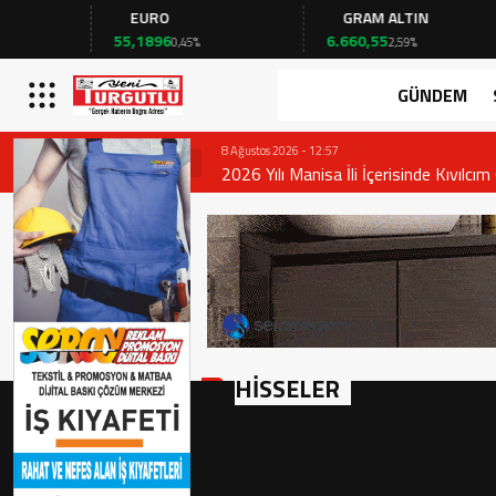
EURO
GRAM ALTIN
55,1896
6.660,55
0,45%
2,59%
GÜNDEM
8 Ağustos 2026 - 12:57
2026 Yılı Manisa İli İçerisinde Kıvılcı
Genel Emri
HİSSELER
MOPAS MARKETCILIK - MOPAS
Genel Bilgiler
Şirket Bilgileri