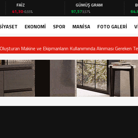
FAİZ
GÜMÜŞ GRAM
BITCOI
41,30
97,57
64.844,0
-0,55%
3,57%
SİYASET
EKONOMİ
SPOR
MANİSA
FOTO GALERİ
V
m Oluşturan Makine ve Ekipmanların Kullanımında Alınması Gereken Tedbir