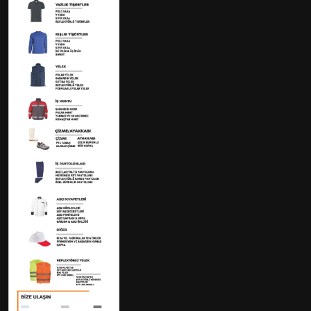
Hissenin ilk işlem tarihi
29.01.2025
Son İşlem Fiyatı
28.4
Alış
28.4
Satış
28.42
Günlük Değişim
-0.6
Günlük Değişim (%)
-2.07
Günlük Hacim (Lot)
2.000.671,00
Günlük Hacim (TL)
57.390.437,22
Günlük Ortalama
28.686
Gün İçi En Düşük
28.38
Gün İçi En Yüksek
29.14
Açılış Fiyatı
29
Fiyat Adımı
0.02
Önceki Kapanış Fiyatı
29
Alt Marj Fiyatı
25.56
Üst Marj Fiyatı
31.24
20 Günlük Ortalama
30.333
52 Günlük Ortalama
33.407
Haftalık En Düşük
28.38
Haftalık En Yüksek
29.72
Aylık En Düşük
28.38