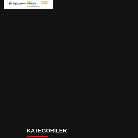
Aylık En Yüksek
33.14562699
Yıllık En Düşük
28.38
Yıllık En Yüksek
63.54727947
Baz Fiyatı
28.4
BIST Kodu
MOPAS
Halka Açılma Tarihi
23.01.2025
Kuruluş Tarihi
12/04/1996
İlk İşlem Tarihi
29.01.2025
Merkez Tel
+902165954040
Merkez Fax
+902165954045
Faaliyet Alanı
Depolar, marketler, mağa
olmamak üzere çeşitli iş alanlarında f
Sermaye
273.000.000
Genel Müdür
Hacı Mustafa Narman
Personel Sayısı
3294
Merkez Adresi
Ramazanoğlu Mah. Yıld
Web Adresi
www.mopas.com.tr
Şirket Ünvanı
MOPAŞ MARKETÇİLİK GID
KATEGORİLER