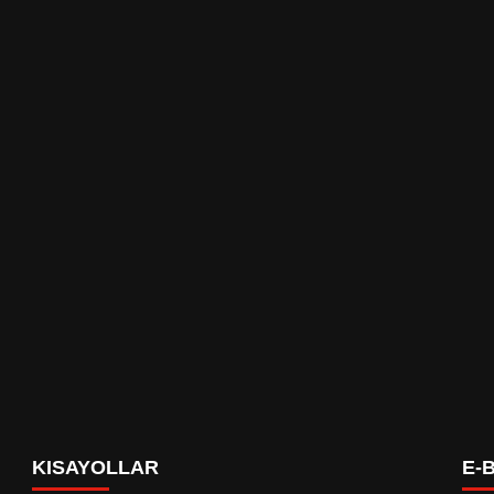
zalar, tesisler kurmak da dahil ancak bunlarla sınırlı
aaliyet göstermek
ırım Bayezit Cad. No:26 Pendik/İstanbul
A SANAYİ VE TİCARET A.Ş.
KISAYOLLAR
E-