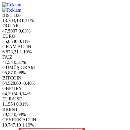
BIST 100
13.703,13
0,11%
DOLAR
47,5907
0,03%
EURO
55,0530
0,11%
GRAM ALTIN
6.573,21
1,19%
FAİZ
41,54
0,31%
GÜMÜŞ GRAM
95,87
0,98%
BITCOIN
64.528,00
-0,40%
GBP/TRY
64,2074
0,14%
EUR/USD
1,1554
0,01%
BRENT
79,52
0,09%
ÇEYREK ALTIN
10.747,19
1,19%