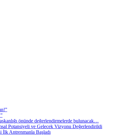
un!”
!”
şkanlığı önünde değerlendirmelerde bulunacak…
sal Potansiyeli ve Gelecek Vizyonu Değerlendirildi
i İlk Antrenmanla Başladı