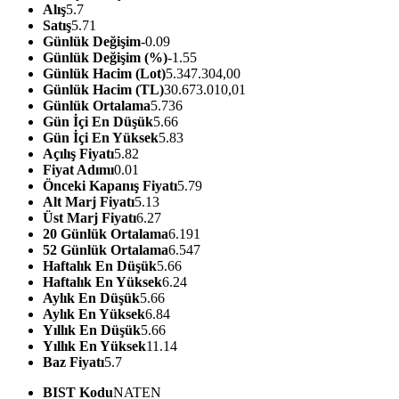
Alış
5.7
Satış
5.71
Günlük Değişim
-0.09
Günlük Değişim (%)
-1.55
Günlük Hacim (Lot)
5.347.304,00
Günlük Hacim (TL)
30.673.010,01
Günlük Ortalama
5.736
Gün İçi En Düşük
5.66
Gün İçi En Yüksek
5.83
Açılış Fiyatı
5.82
Fiyat Adımı
0.01
Önceki Kapanış Fiyatı
5.79
Alt Marj Fiyatı
5.13
Üst Marj Fiyatı
6.27
20 Günlük Ortalama
6.191
52 Günlük Ortalama
6.547
Haftalık En Düşük
5.66
Haftalık En Yüksek
6.24
Aylık En Düşük
5.66
Aylık En Yüksek
6.84
Yıllık En Düşük
5.66
Yıllık En Yüksek
11.14
Baz Fiyatı
5.7
BIST Kodu
NATEN