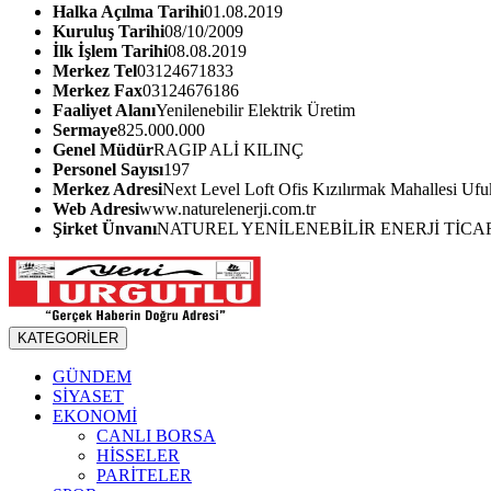
Halka Açılma Tarihi
01.08.2019
Kuruluş Tarihi
08/10/2009
İlk İşlem Tarihi
08.08.2019
Merkez Tel
03124671833
Merkez Fax
03124676186
Faaliyet Alanı
Yenilenebilir Elektrik Üretim
Sermaye
825.000.000
Genel Müdür
RAGIP ALİ KILINÇ
Personel Sayısı
197
Merkez Adresi
Next Level Loft Ofis Kızılırmak Mahallesi U
Web Adresi
www.naturelenerji.com.tr
Şirket Ünvanı
NATUREL YENİLENEBİLİR ENERJİ TİCAR
KATEGORİLER
GÜNDEM
SİYASET
EKONOMİ
CANLI BORSA
HİSSELER
PARİTELER