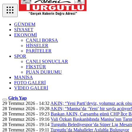
GÜNDEM
SİYASET
EKONOMİ
CANLI BORSA
HİSSELER
PARİTELER
SPOR
CANLI SONUÇLAR
FİKSTÜR
PUAN DURUMU
MANİSA
FOTO GALERİ
VİDEO GALERİ
Giriş Yap
29 Temmuz 2026 - 14:32
AKIN; “Yeni Parti’deyiz, yolumuz açık ols
28 Temmuz 2026 - 19:28
AKIN; “Manisa’da ‘Yeni’ bir sayfa açılıyor
28 Temmuz 2026 - 19:23
Başkan AKIN, Çarşamba günü CHP İlçe Ba
28 Temmuz 2026 - 19:16
Vali Özkan Başkanlığında Manisa’nın Tarım
28 Temmuz 2026 - 19:14
Turgutlu Belediyespor’da Süper Lig Mesais
28 Temmuz 2026 - 19:11
Turgutlu’da Mahalleler Asfaltla Buluşuyor