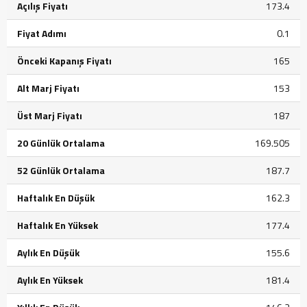
Açılış Fiyatı
173.4
Fiyat Adımı
0.1
Önceki Kapanış Fiyatı
165
Alt Marj Fiyatı
153
Üst Marj Fiyatı
187
20 Günlük Ortalama
169.505
52 Günlük Ortalama
187.7
Haftalık En Düşük
162.3
Haftalık En Yüksek
177.4
Aylık En Düşük
155.6
Aylık En Yüksek
181.4