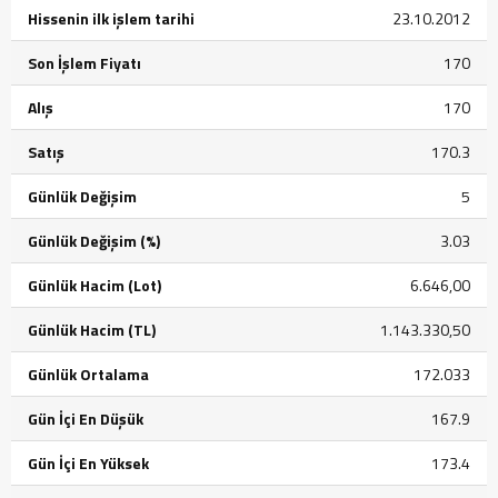
Hissenin ilk işlem tarihi
23.10.2012
Son İşlem Fiyatı
170
Alış
170
Satış
170.3
Günlük Değişim
5
Günlük Değişim (%)
3.03
Günlük Hacim (Lot)
6.646,00
Günlük Hacim (TL)
1.143.330,50
Günlük Ortalama
172.033
Gün İçi En Düşük
167.9
Gün İçi En Yüksek
173.4