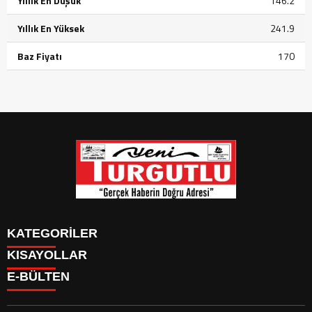
Yıllık En Düşük
146.2
Yıllık En Yüksek
241.9
Baz Fiyatı
170
KATEGORİLER
KISAYOLLAR
GÜNDEM
E-BÜLTEN
SİYASET
GÜNDEM
EKONOMİ
SİYASET