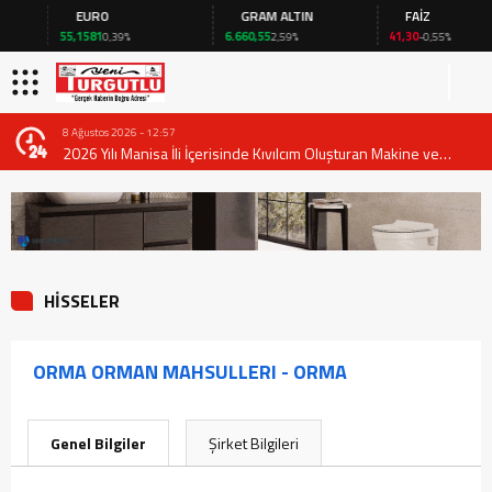
EURO
GRAM ALTIN
FAİZ
55,1581
6.660,55
41,30
0,39%
2,59%
-0,55%
8 Ağustos 2026 - 12:57
2026 Yılı Manisa İli İçerisinde Kıvılcım Oluşturan Makine ve
Ekipmanların Kullanımında Alınması Gereken Tedbirlere İlişkin
Valilik Genel Emri
HİSSELER
ORMA ORMAN MAHSULLERI - ORMA
Genel Bilgiler
Şirket Bilgileri