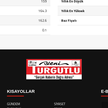
159
Yıllık En Düşük
164.3
Yıllık En Yüksek
162.6
Baz Fiyatı
0.1
KISAYOLLAR
E-
GÜNDEM
SİYASET