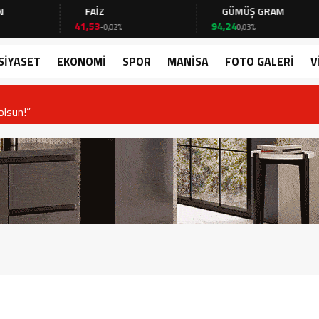
FAİZ
GÜMÜŞ GRAM
41,53
94,24
6
-0,02%
0,03%
SİYASET
EKONOMİ
SPOR
MANİSA
FOTO GALERİ
V
ayfa açılıyor!”