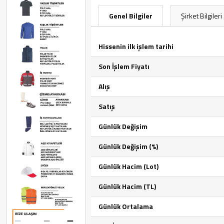
Genel Bilgiler
Şirket Bilgileri
Hissenin ilk işlem tarihi
Son İşlem Fiyatı
Alış
Satış
Günlük Değişim
Günlük Değişim (%)
Günlük Hacim (Lot)
Günlük Hacim (TL)
Günlük Ortalama