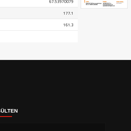
67.53970079
177.1
161.3
BÜLTEN