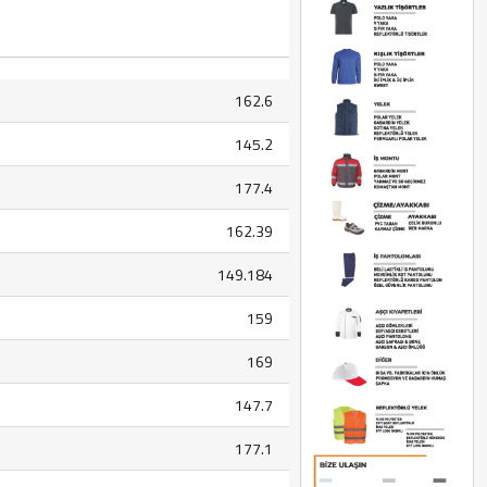
162.6
145.2
177.4
162.39
149.184
159
169
147.7
177.1