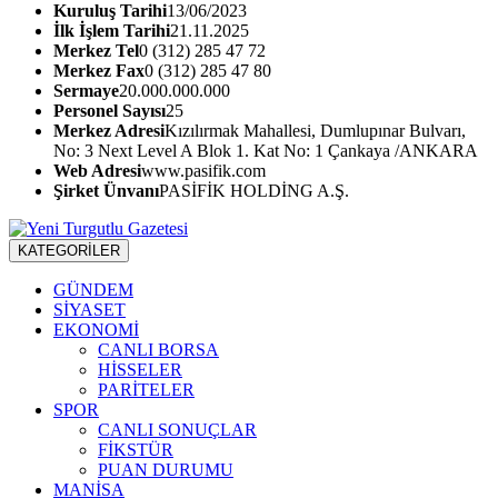
Kuruluş Tarihi
13/06/2023
İlk İşlem Tarihi
21.11.2025
Merkez Tel
0 (312) 285 47 72
Merkez Fax
0 (312) 285 47 80
Sermaye
20.000.000.000
Personel Sayısı
25
Merkez Adresi
Kızılırmak Mahallesi, Dumlupınar Bulvarı,
No: 3 Next Level A Blok 1. Kat No: 1 Çankaya /ANKARA
Web Adresi
www.pasifik.com
Şirket Ünvanı
PASİFİK HOLDİNG A.Ş.
KATEGORİLER
GÜNDEM
SİYASET
EKONOMİ
CANLI BORSA
HİSSELER
PARİTELER
SPOR
CANLI SONUÇLAR
FİKSTÜR
PUAN DURUMU
MANİSA