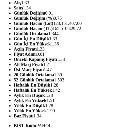
Alış
1.33
Satış
1.34
Günlük Değişim
0.01
Günlük Değişim (%)
0.75
Günlük Hacim (Lot)
123.151.407,00
Günlük Hacim (TL)
165.510.429,72
Günlük Ortalama
1.344
Gün İçi En Düşük
1.33
Gün İçi En Yüksek
1.36
Açılış Fiyatı
1.33
Fiyat Adımı
0.01
Önceki Kapanış Fiyatı
1.33
Alt Marj Fiyatı
1.21
Üst Marj Fiyatı
1.47
20 Günlük Ortalama
1.39
52 Günlük Ortalama
1.503
Haftalık En Düşük
1.28
Haftalık En Yüksek
1.42
Aylık En Düşük
1.28
Aylık En Yüksek
1.51
Yıllık En Düşük
1.28
Yıllık En Yüksek
1.99
Baz Fiyatı
1.34
BIST Kodu
PAHOL