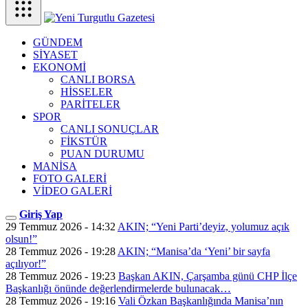
GÜNDEM
SİYASET
EKONOMİ
CANLI BORSA
HİSSELER
PARİTELER
SPOR
CANLI SONUÇLAR
FİKSTÜR
PUAN DURUMU
MANİSA
FOTO GALERİ
VİDEO GALERİ
Giriş Yap
29 Temmuz 2026 - 14:32
AKIN; “Yeni Parti’deyiz, yolumuz açık
olsun!”
28 Temmuz 2026 - 19:28
AKIN; “Manisa’da ‘Yeni’ bir sayfa
açılıyor!”
28 Temmuz 2026 - 19:23
Başkan AKIN, Çarşamba günü CHP İlçe
Başkanlığı önünde değerlendirmelerde bulunacak…
28 Temmuz 2026 - 19:16
Vali Özkan Başkanlığında Manisa’nın