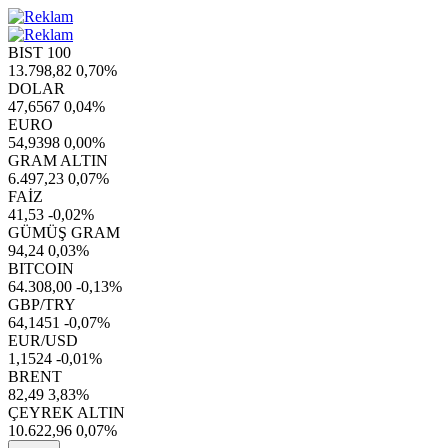
BIST 100
13.798,82
0,70%
DOLAR
47,6567
0,04%
EURO
54,9398
0,00%
GRAM ALTIN
6.497,23
0,07%
FAİZ
41,53
-0,02%
GÜMÜŞ GRAM
94,24
0,03%
BITCOIN
64.308,00
-0,13%
GBP/TRY
64,1451
-0,07%
EUR/USD
1,1524
-0,01%
BRENT
82,49
3,83%
ÇEYREK ALTIN
10.622,96
0,07%