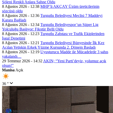
Şöleni Renkli Anlara Sahne Oldu
8 Ağustos 2026 - 12:38
MHP’li AKÇAY Üzüm üreticilerinin
sözcüsü oldu
8 Ağustos 2026 - 12:36
Turgutlu Belediyesi Meclisi 7 Maddeyi
Karara Bağladı
8 Ağustos 2026 - 12:34
Turgutlu Belediyespor’un Süper Lig
Yolculuğu Başlıyor: Fikstür Belli Oldu
8 Ağustos 2026 - 12:23
Turgutlu Zabıtası ve Trafik Ekiplerinden
İşgal Denetimi
8 Ağustos 2026 - 12:21
Turgutlu Belediyesi Bünyesinde İlk Kez
Açılan Yetişkin Erkek Yüzme Kursunda 2. Dönem Başladı
8 Ağustos 2026 - 12:19
Uyuşturucu Madde ile Mücadelede 3 şahıs
yakalandı…
29 Temmuz 2026 - 14:32
AKIN; “Yeni Parti’deyiz, yolumuz açık
olsun!”
Manisa
Açık
36 °