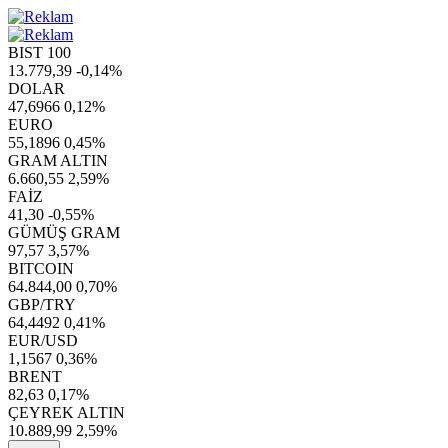
BIST 100
13.779,39
-0,14%
DOLAR
47,6966
0,12%
EURO
55,1896
0,45%
GRAM ALTIN
6.660,55
2,59%
FAİZ
41,30
-0,55%
GÜMÜŞ GRAM
97,57
3,57%
BITCOIN
64.844,00
0,70%
GBP/TRY
64,4492
0,41%
EUR/USD
1,1567
0,36%
BRENT
82,63
0,17%
ÇEYREK ALTIN
10.889,99
2,59%