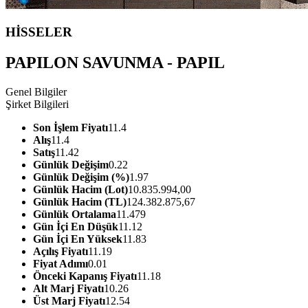
HİSSELER
PAPILON SAVUNMA - PAPIL
Genel Bilgiler
Şirket Bilgileri
Son İşlem Fiyatı
11.4
Alış
11.4
Satış
11.42
Günlük Değişim
0.22
Günlük Değişim (%)
1.97
Günlük Hacim (Lot)
10.835.994,00
Günlük Hacim (TL)
124.382.875,67
Günlük Ortalama
11.479
Gün İçi En Düşük
11.12
Gün İçi En Yüksek
11.83
Açılış Fiyatı
11.19
Fiyat Adımı
0.01
Önceki Kapanış Fiyatı
11.18
Alt Marj Fiyatı
10.26
Üst Marj Fiyatı
12.54