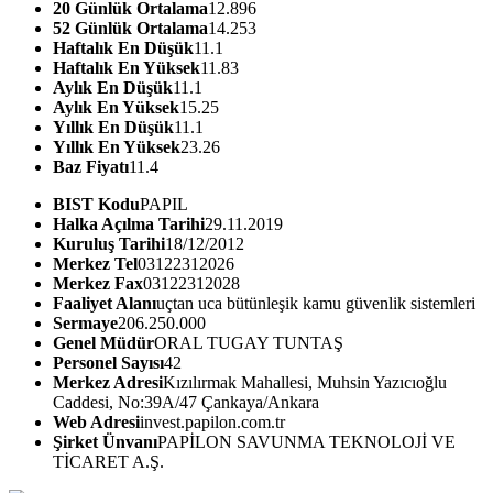
20 Günlük Ortalama
12.896
52 Günlük Ortalama
14.253
Haftalık En Düşük
11.1
Haftalık En Yüksek
11.83
Aylık En Düşük
11.1
Aylık En Yüksek
15.25
Yıllık En Düşük
11.1
Yıllık En Yüksek
23.26
Baz Fiyatı
11.4
BIST Kodu
PAPIL
Halka Açılma Tarihi
29.11.2019
Kuruluş Tarihi
18/12/2012
Merkez Tel
03122312026
Merkez Fax
03122312028
Faaliyet Alanı
uçtan uca bütünleşik kamu güvenlik sistemleri
Sermaye
206.250.000
Genel Müdür
ORAL TUGAY TUNTAŞ
Personel Sayısı
42
Merkez Adresi
Kızılırmak Mahallesi, Muhsin Yazıcıoğlu
Caddesi, No:39A/47 Çankaya/Ankara
Web Adresi
invest.papilon.com.tr
Şirket Ünvanı
PAPİLON SAVUNMA TEKNOLOJİ VE
TİCARET A.Ş.