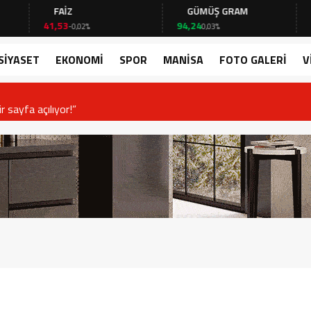
FAİZ
GÜMÜŞ GRAM
BIT
41,53
94,24
64.308
-0,02%
0,03%
SİYASET
EKONOMİ
SPOR
MANİSA
FOTO GALERİ
V
or!”