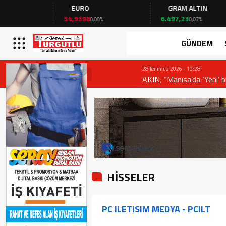
EURO
GRAM ALTIN
54,9398
6.497,23
0,00%
0,07%
GÜNDEM
28 Temmuz 2026 - 19:28
AKIN; “Manisa’da ‘Yeni’ bir sayfa açılıy
HİSSELER
PC ILETISIM MEDYA - PCILT