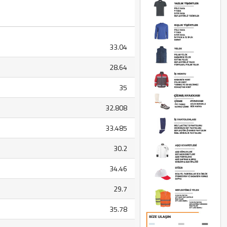
33.04
28.64
35
32.808
33.485
30.2
34.46
29.7
35.78