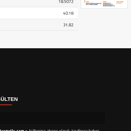
18.5072
40.18
31.82
BÜLTEN
turgutlu.com
e-bültenine abone olarak, tarafınıza haber,