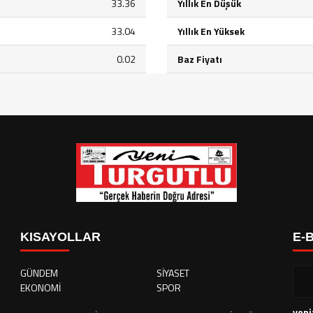
33.36
Yıllık En Düşük
33.04
Yıllık En Yüksek
0.02
Baz Fiyatı
KISAYOLLAR
E-
GÜNDEM
SİYASET
EKONOMİ
SPOR
yeni