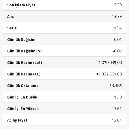
Son İşlem Fiyatı
13.39
Alış
13.39
Satış
13.4
Günlük Değişim
-0.01
Günlük Değişim (%)
-0.07
Günlük Hacim (Lot)
1.070.035,00
Günlük Hacim (TL)
14.322.601,68
Günlük Ortalama
13.385
Gün İçi En Düşük
13.3
Gün İçi En Yüksek
13.61
Açılış Fiyatı
13.61