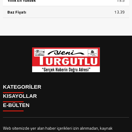
Yıllık En Yüksek
19.5
Baz Fiyatı
13.39
KATEGORİLER
KISAYOLLAR
GÜNDEM
E-BÜLTEN
SİYASET
GÜNDEM
EKONOMİ
SİYASET
EKONOMİ
CANLI BORSA
Web sitemizde yer alan haber içerikleri izin alınmadan, kaynak