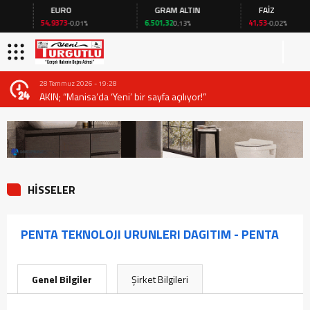
EURO
GRAM ALTIN
FAİZ
54,9373
6.501,32
41,53
-0,01%
0,13%
-0,02%
28 Temmuz 2026 - 19:28
AKIN; “Manisa’da ‘Yeni’ bir sayfa açılıyor!”
HİSSELER
PENTA TEKNOLOJI URUNLERI DAGITIM - PENTA
Genel Bilgiler
Şirket Bilgileri