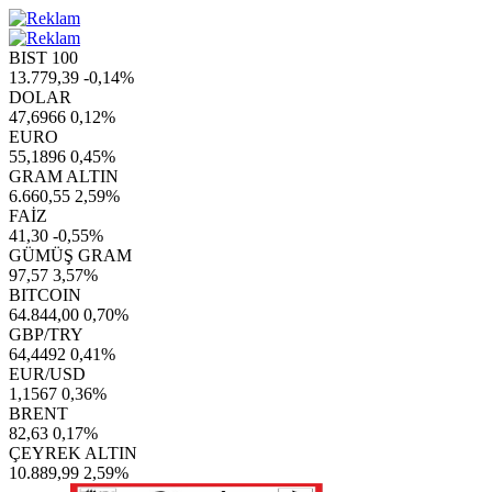
BIST 100
13.779,39
-0,14%
DOLAR
47,6966
0,12%
EURO
55,1896
0,45%
GRAM ALTIN
6.660,55
2,59%
FAİZ
41,30
-0,55%
GÜMÜŞ GRAM
97,57
3,57%
BITCOIN
64.844,00
0,70%
GBP/TRY
64,4492
0,41%
EUR/USD
1,1567
0,36%
BRENT
82,63
0,17%
ÇEYREK ALTIN
10.889,99
2,59%