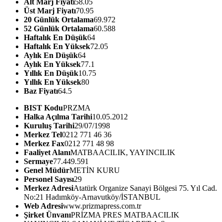
Alt Marj Fiyatı
58.05
Üst Marj Fiyatı
70.95
20 Günlük Ortalama
69.972
52 Günlük Ortalama
60.588
Haftalık En Düşük
64
Haftalık En Yüksek
72.05
Aylık En Düşük
64
Aylık En Yüksek
77.1
Yıllık En Düşük
10.75
Yıllık En Yüksek
80
Baz Fiyatı
64.5
BIST Kodu
PRZMA
Halka Açılma Tarihi
10.05.2012
Kuruluş Tarihi
29/07/1998
Merkez Tel
0212 771 46 36
Merkez Fax
0212 771 48 98
Faaliyet Alanı
MATBAACILIK, YAYINCILIK
Sermaye
77.449.591
Genel Müdür
METİN KURU
Personel Sayısı
29
Merkez Adresi
Atatürk Organize Sanayi Bölgesi 75. Yıl Cad.
No:21 Hadımköy-Arnavutköy/İSTANBUL
Web Adresi
www.prizmapress.com.tr
Şirket Ünvanı
PRİZMA PRES MATBAACILIK