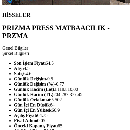
HİSSELER
PRIZMA PRESS MATBAACILIK -
PRZMA
Genel Bilgiler
Şirket Bilgileri
Son İşlem Fiyatı
64.5
Alış
64.5
Satış
64.6
Günlük Değişim
-0.5
Günlük Değişim (%)
-0.77
Günlük Hacim (Lot)
3.118.810,00
Günlük Hacim (TL)
204.287.377,45
Günlük Ortalama
65.502
Gün İçi En Düşük
64
Gün İçi En Yüksek
66.9
Açılış Fiyatı
64.75
Fiyat Adımı
0.05
Önceki Kapanış Fiyatı
65