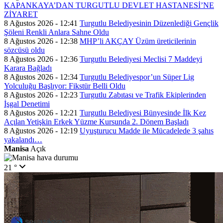
KAPANKAYA’DAN TURGUTLU DEVLET HASTANESİ’NE
ZİYARET
8 Ağustos 2026 - 12:41
Turgutlu Belediyesinin Düzenlediği Gençlik
Şöleni Renkli Anlara Sahne Oldu
8 Ağustos 2026 - 12:38
MHP’li AKÇAY Üzüm üreticilerinin
sözcüsü oldu
8 Ağustos 2026 - 12:36
Turgutlu Belediyesi Meclisi 7 Maddeyi
Karara Bağladı
8 Ağustos 2026 - 12:34
Turgutlu Belediyespor’un Süper Lig
Yolculuğu Başlıyor: Fikstür Belli Oldu
8 Ağustos 2026 - 12:23
Turgutlu Zabıtası ve Trafik Ekiplerinden
İşgal Denetimi
8 Ağustos 2026 - 12:21
Turgutlu Belediyesi Bünyesinde İlk Kez
Açılan Yetişkin Erkek Yüzme Kursunda 2. Dönem Başladı
8 Ağustos 2026 - 12:19
Uyuşturucu Madde ile Mücadelede 3 şahıs
yakalandı…
Manisa
Açık
21 °