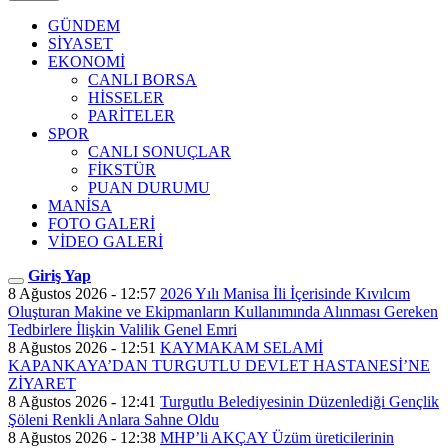
GÜNDEM
SİYASET
EKONOMİ
CANLI BORSA
HİSSELER
PARİTELER
SPOR
CANLI SONUÇLAR
FİKSTÜR
PUAN DURUMU
MANİSA
FOTO GALERİ
VİDEO GALERİ
Giriş Yap
8 Ağustos 2026 - 12:57
2026 Yılı Manisa İli İçerisinde Kıvılcım
Oluşturan Makine ve Ekipmanların Kullanımında Alınması Gereken
Tedbirlere İlişkin Valilik Genel Emri
8 Ağustos 2026 - 12:51
KAYMAKAM SELAMİ
KAPANKAYA’DAN TURGUTLU DEVLET HASTANESİ’NE
ZİYARET
8 Ağustos 2026 - 12:41
Turgutlu Belediyesinin Düzenlediği Gençlik
Şöleni Renkli Anlara Sahne Oldu
8 Ağustos 2026 - 12:38
MHP’li AKÇAY Üzüm üreticilerinin