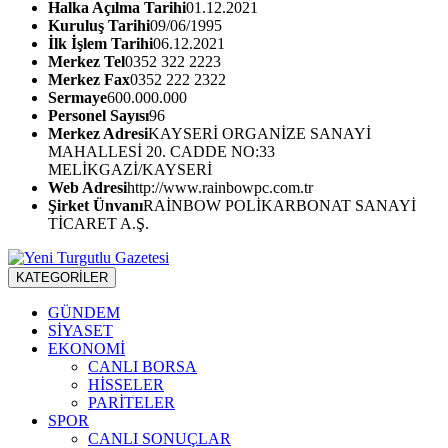
Halka Açılma Tarihi
01.12.2021
Kuruluş Tarihi
09/06/1995
İlk İşlem Tarihi
06.12.2021
Merkez Tel
0352 322 2223
Merkez Fax
0352 222 2322
Sermaye
600.000.000
Personel Sayısı
96
Merkez Adresi
KAYSERİ ORGANİZE SANAYİ
MAHALLESİ 20. CADDE NO:33
MELİKGAZİ/KAYSERİ
Web Adresi
http://www.rainbowpc.com.tr
Şirket Ünvanı
RAİNBOW POLİKARBONAT SANAYİ
TİCARET A.Ş.
KATEGORİLER
GÜNDEM
SİYASET
EKONOMİ
CANLI BORSA
HİSSELER
PARİTELER
SPOR
CANLI SONUÇLAR