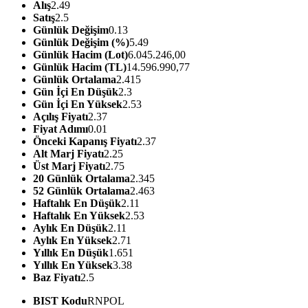
Alış
2.49
Satış
2.5
Günlük Değişim
0.13
Günlük Değişim (%)
5.49
Günlük Hacim (Lot)
6.045.246,00
Günlük Hacim (TL)
14.596.990,77
Günlük Ortalama
2.415
Gün İçi En Düşük
2.3
Gün İçi En Yüksek
2.53
Açılış Fiyatı
2.37
Fiyat Adımı
0.01
Önceki Kapanış Fiyatı
2.37
Alt Marj Fiyatı
2.25
Üst Marj Fiyatı
2.75
20 Günlük Ortalama
2.345
52 Günlük Ortalama
2.463
Haftalık En Düşük
2.11
Haftalık En Yüksek
2.53
Aylık En Düşük
2.11
Aylık En Yüksek
2.71
Yıllık En Düşük
1.651
Yıllık En Yüksek
3.38
Baz Fiyatı
2.5
BIST Kodu
RNPOL