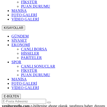
FİKSTÜR
PUAN DURUMU
MANİSA
FOTO GALERİ
VİDEO GALERİ
KISAYOLLAR
GÜNDEM
SİYASET
EKONOMİ
CANLI BORSA
HİSSELER
PARİTELER
SPOR
CANLI SONUÇLAR
FİKSTÜR
PUAN DURUMU
MANİSA
FOTO GALERİ
VİDEO GALERİ
E-BÜLTEN
yeniturgutlu.com
e-bültenine abone olarak, tarafınıza haber, duyuru