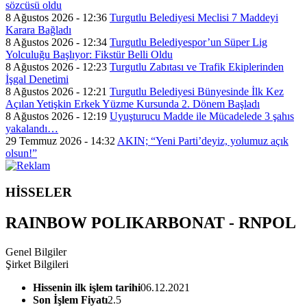
sözcüsü oldu
8 Ağustos 2026 - 12:36
Turgutlu Belediyesi Meclisi 7 Maddeyi
Karara Bağladı
8 Ağustos 2026 - 12:34
Turgutlu Belediyespor’un Süper Lig
Yolculuğu Başlıyor: Fikstür Belli Oldu
8 Ağustos 2026 - 12:23
Turgutlu Zabıtası ve Trafik Ekiplerinden
İşgal Denetimi
8 Ağustos 2026 - 12:21
Turgutlu Belediyesi Bünyesinde İlk Kez
Açılan Yetişkin Erkek Yüzme Kursunda 2. Dönem Başladı
8 Ağustos 2026 - 12:19
Uyuşturucu Madde ile Mücadelede 3 şahıs
yakalandı…
29 Temmuz 2026 - 14:32
AKIN; “Yeni Parti’deyiz, yolumuz açık
olsun!”
HİSSELER
RAINBOW POLIKARBONAT - RNPOL
Genel Bilgiler
Şirket Bilgileri
Hissenin ilk işlem tarihi
06.12.2021
Son İşlem Fiyatı
2.5