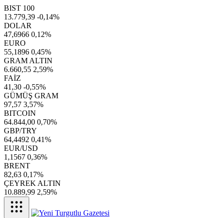
BIST 100
13.779,39
-0,14%
DOLAR
47,6966
0,12%
EURO
55,1896
0,45%
GRAM ALTIN
6.660,55
2,59%
FAİZ
41,30
-0,55%
GÜMÜŞ GRAM
97,57
3,57%
BITCOIN
64.844,00
0,70%
GBP/TRY
64,4492
0,41%
EUR/USD
1,1567
0,36%
BRENT
82,63
0,17%
ÇEYREK ALTIN
10.889,99
2,59%