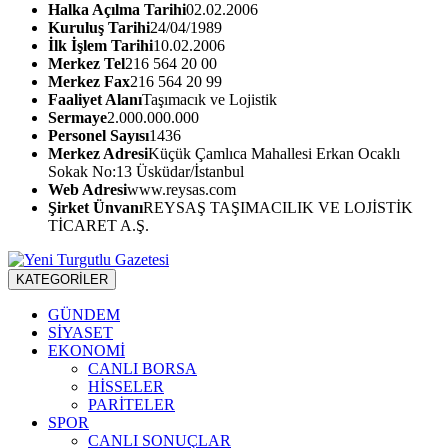
Halka Açılma Tarihi
02.02.2006
Kuruluş Tarihi
24/04/1989
İlk İşlem Tarihi
10.02.2006
Merkez Tel
216 564 20 00
Merkez Fax
216 564 20 99
Faaliyet Alanı
Taşımacık ve Lojistik
Sermaye
2.000.000.000
Personel Sayısı
1436
Merkez Adresi
Küçük Çamlıca Mahallesi Erkan Ocaklı
Sokak No:13 Üsküdar/İstanbul
Web Adresi
www.reysas.com
Şirket Ünvanı
REYSAŞ TAŞIMACILIK VE LOJİSTİK
TİCARET A.Ş.
KATEGORİLER
GÜNDEM
SİYASET
EKONOMİ
CANLI BORSA
HİSSELER
PARİTELER
SPOR
CANLI SONUÇLAR