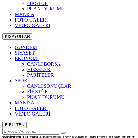
FİKSTÜR
PUAN DURUMU
MANİSA
FOTO GALERİ
VİDEO GALERİ
KISAYOLLAR
GÜNDEM
SİYASET
EKONOMİ
CANLI BORSA
HİSSELER
PARİTELER
SPOR
CANLI SONUÇLAR
FİKSTÜR
PUAN DURUMU
MANİSA
FOTO GALERİ
VİDEO GALERİ
E-BÜLTEN
yeniturgutlu.com
e-bültenine abone olarak, tarafınıza haber, duyuru