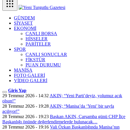
GÜNDEM
SİYASET
EKONOMİ
CANLI BORSA
HİSSELER
PARİTELER
SPOR
CANLI SONUÇLAR
FİKSTÜR
PUAN DURUMU
MANİSA
FOTO GALERİ
VİDEO GALERİ
Giriş Yap
29 Temmuz 2026 - 14:32
AKIN; “Yeni Parti’deyiz, yolumuz açık
olsun!”
28 Temmuz 2026 - 19:28
AKIN; “Manisa’da ‘Yeni’ bir sayfa
açılıyor!”
28 Temmuz 2026 - 19:23
Başkan AKIN, Çarşamba günü CHP İlçe
Başkanlığı önünde değerlendirmelerde bulunacak…
28 Temmuz 2026 - 19:16
Vali Özkan Başkanlığında Manisa’nın