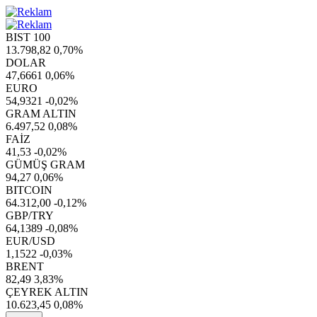
BIST 100
13.798,82
0,70%
DOLAR
47,6661
0,06%
EURO
54,9321
-0,02%
GRAM ALTIN
6.497,52
0,08%
FAİZ
41,53
-0,02%
GÜMÜŞ GRAM
94,27
0,06%
BITCOIN
64.312,00
-0,12%
GBP/TRY
64,1389
-0,08%
EUR/USD
1,1522
-0,03%
BRENT
82,49
3,83%
ÇEYREK ALTIN
10.623,45
0,08%