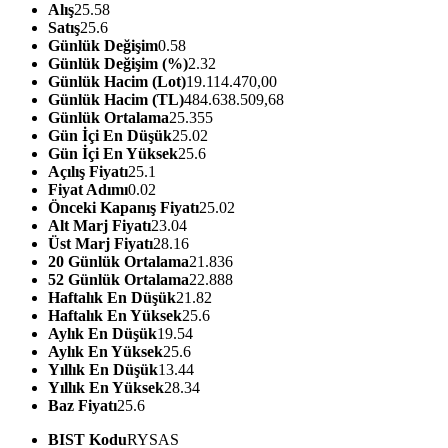
Alış
25.58
Satış
25.6
Günlük Değişim
0.58
Günlük Değişim (%)
2.32
Günlük Hacim (Lot)
19.114.470,00
Günlük Hacim (TL)
484.638.509,68
Günlük Ortalama
25.355
Gün İçi En Düşük
25.02
Gün İçi En Yüksek
25.6
Açılış Fiyatı
25.1
Fiyat Adımı
0.02
Önceki Kapanış Fiyatı
25.02
Alt Marj Fiyatı
23.04
Üst Marj Fiyatı
28.16
20 Günlük Ortalama
21.836
52 Günlük Ortalama
22.888
Haftalık En Düşük
21.82
Haftalık En Yüksek
25.6
Aylık En Düşük
19.54
Aylık En Yüksek
25.6
Yıllık En Düşük
13.44
Yıllık En Yüksek
28.34
Baz Fiyatı
25.6
BIST Kodu
RYSAS