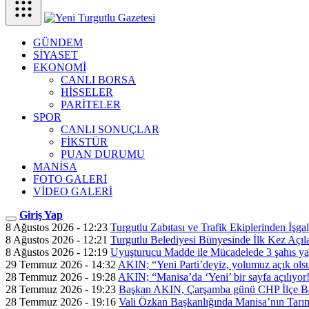
GÜNDEM
SİYASET
EKONOMİ
CANLI BORSA
HİSSELER
PARİTELER
SPOR
CANLI SONUÇLAR
FİKSTÜR
PUAN DURUMU
MANİSA
FOTO GALERİ
VİDEO GALERİ
Giriş Yap
8 Ağustos 2026 - 12:23
Turgutlu Zabıtası ve Trafik Ekiplerinden İşga
8 Ağustos 2026 - 12:21
Turgutlu Belediyesi Bünyesinde İlk Kez Açı
8 Ağustos 2026 - 12:19
Uyuşturucu Madde ile Mücadelede 3 şahıs y
29 Temmuz 2026 - 14:32
AKIN; “Yeni Parti’deyiz, yolumuz açık ols
28 Temmuz 2026 - 19:28
AKIN; “Manisa’da ‘Yeni’ bir sayfa açılıyor
28 Temmuz 2026 - 19:23
Başkan AKIN, Çarşamba günü CHP İlçe Ba
28 Temmuz 2026 - 19:16
Vali Özkan Başkanlığında Manisa’nın Tarım