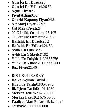
Gün İçi En Düşük
25
Gün İçi En Yüksek
26.58
Açılış Fiyatı
25
Fiyat Adımı
0.02
Önceki Kapanış Fiyatı
24.8
Alt Marj Fiyatı
22.92
Üst Marj Fiyatı
28
20 Günlük Ortalama
25.105
52 Günlük Ortalama
26.921
Haftalık En Düşük
23.2
Haftalık En Yüksek
26.58
Aylık En Düşük
23
Aylık En Yüksek
27.92
Yıllık En Düşük
11.80655756
Yıllık En Yüksek
51.02331409
Baz Fiyatı
25.46
BIST Kodu
SARKY
Halka Açılma Tarihi
. .
Kuruluş Tarihi
03/05/1972
İlk İşlem Tarihi
01.01.1986
Merkez Tel
0262 676 66 00
Merkez Fax
0262 676 66 80
Faaliyet Alanı
Elektronik bakır tel
Sermaye
1.000.000.000