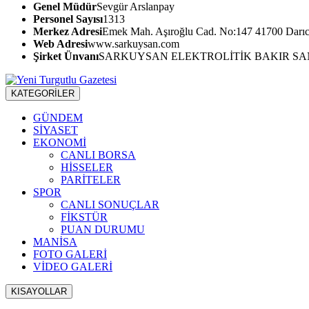
Genel Müdür
Sevgür Arslanpay
Personel Sayısı
1313
Merkez Adresi
Emek Mah. Aşıroğlu Cad. No:147 41700 Da
Web Adresi
www.sarkuysan.com
Şirket Ünvanı
SARKUYSAN ELEKTROLİTİK BAKIR SAN
KATEGORİLER
GÜNDEM
SİYASET
EKONOMİ
CANLI BORSA
HİSSELER
PARİTELER
SPOR
CANLI SONUÇLAR
FİKSTÜR
PUAN DURUMU
MANİSA
FOTO GALERİ
VİDEO GALERİ
KISAYOLLAR