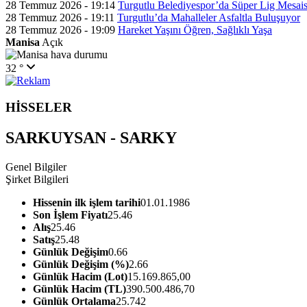
28 Temmuz 2026 - 19:14
Turgutlu Belediyespor’da Süper Lig Mesais
28 Temmuz 2026 - 19:11
Turgutlu’da Mahalleler Asfaltla Buluşuyor
28 Temmuz 2026 - 19:09
Hareket Yaşını Öğren, Sağlıklı Yaşa
Manisa
Açık
32 °
HİSSELER
SARKUYSAN - SARKY
Genel Bilgiler
Şirket Bilgileri
Hissenin ilk işlem tarihi
01.01.1986
Son İşlem Fiyatı
25.46
Alış
25.46
Satış
25.48
Günlük Değişim
0.66
Günlük Değişim (%)
2.66
Günlük Hacim (Lot)
15.169.865,00
Günlük Hacim (TL)
390.500.486,70
Günlük Ortalama
25.742