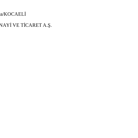
rıca/KOCAELİ
AYİ VE TİCARET A.Ş.