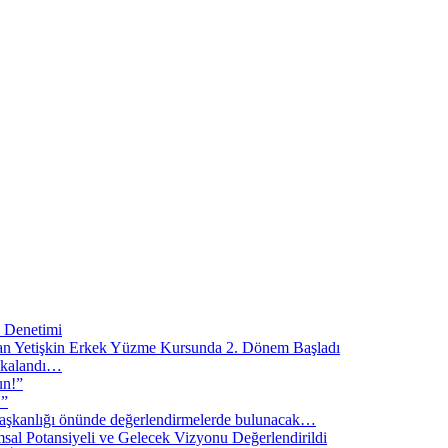
l Denetimi
lan Yetişkin Erkek Yüzme Kursunda 2. Dönem Başladı
akalandı…
un!”
!”
şkanlığı önünde değerlendirmelerde bulunacak…
sal Potansiyeli ve Gelecek Vizyonu Değerlendirildi