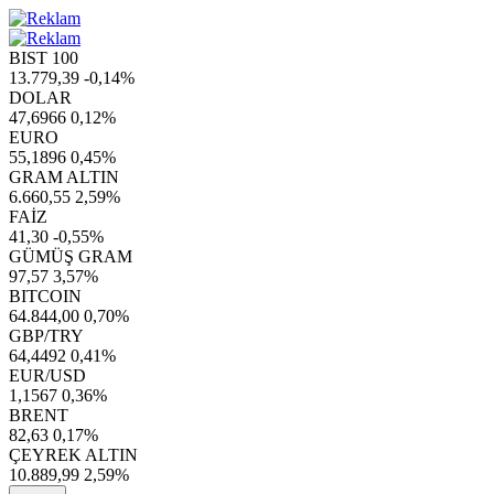
BIST 100
13.779,39
-0,14%
DOLAR
47,6966
0,12%
EURO
55,1896
0,45%
GRAM ALTIN
6.660,55
2,59%
FAİZ
41,30
-0,55%
GÜMÜŞ GRAM
97,57
3,57%
BITCOIN
64.844,00
0,70%
GBP/TRY
64,4492
0,41%
EUR/USD
1,1567
0,36%
BRENT
82,63
0,17%
ÇEYREK ALTIN
10.889,99
2,59%